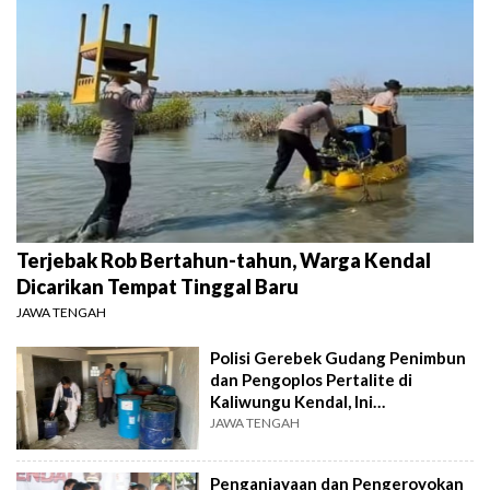
Terjebak Rob Bertahun-tahun, Warga Kendal
Dicarikan Tempat Tinggal Baru
JAWA TENGAH
Polisi Gerebek Gudang Penimbun
dan Pengoplos Pertalite di
Kaliwungu Kendal, Ini
Kronologinya
JAWA TENGAH
Penganiayaan dan Pengeroyokan