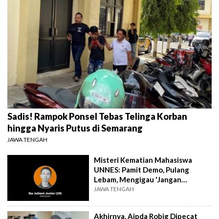
Sadis! Rampok Ponsel Tebas Telinga Korban
hingga Nyaris Putus di Semarang
JAWA TENGAH
Misteri Kematian Mahasiswa
UNNES: Pamit Demo, Pulang
Lebam, Mengigau 'Jangan
Dipukuli'
JAWA TENGAH
Akhirnya, Aipda Robig Dipecat