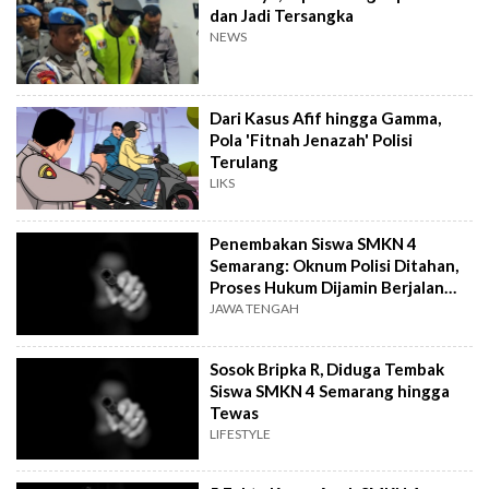
dan Jadi Tersangka
NEWS
Dari Kasus Afif hingga Gamma,
Pola 'Fitnah Jenazah' Polisi
Terulang
LIKS
Penembakan Siswa SMKN 4
Semarang: Oknum Polisi Ditahan,
Proses Hukum Dijamin Berjalan
Transparan
JAWA TENGAH
Sosok Bripka R, Diduga Tembak
Siswa SMKN 4 Semarang hingga
Tewas
LIFESTYLE