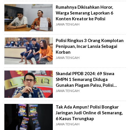
Rumahnya Dikisahkan Horor,
Warga Semarang Laporkan 6
Konten Kreator ke Polisi
JAWA TENGAH
Polisi Ringkus 3 Orang Komplotan
Penipuan, Incar Lansia Sebagai
Korban
JAWA TENGAH
Skandal PPDB 2024: 69 Siswa
SMPN 1 Semarang Diduga
Gunakan Piagam Palsu, Polisi
Naikkan Status ke Penyidikan
JAWA TENGAH
Tak Ada Ampun! Polisi Bongkar
Jaringan Judi Online di Semarang,
6 Kasus Terungkap
JAWA TENGAH