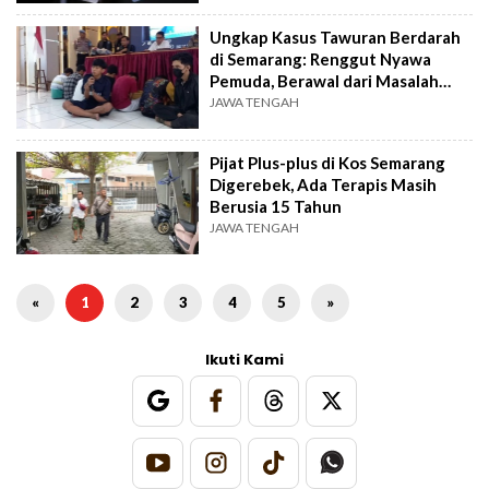
Ungkap Kasus Tawuran Berdarah
di Semarang: Renggut Nyawa
Pemuda, Berawal dari Masalah
Sepele
JAWA TENGAH
Pijat Plus-plus di Kos Semarang
Digerebek, Ada Terapis Masih
Berusia 15 Tahun
JAWA TENGAH
«
1
2
3
4
5
»
Ikuti Kami