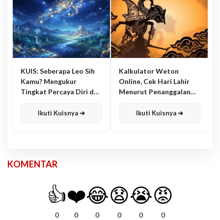
KUIS: Seberapa Leo Sih
Kalkulator Weton
Kamu? Mengukur
Online, Cek Hari Lahir
Tingkat Percaya Diri dan
Menurut Penanggalan
Karisma
Jawa
Ikuti Kuisnya ➔
Ikuti Kuisnya ➔
KOMENTAR
👍
❤️
😂
😧
😭
😡
0
0
0
0
0
0