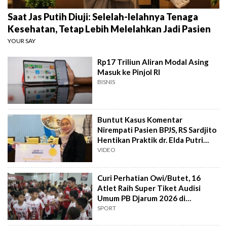
Saat Jas Putih Diuji: Selelah-lelahnya Tenaga
Kesehatan, Tetap Lebih Melelahkan Jadi Pasien
YOUR SAY
Rp17 Triliun Aliran Modal Asing
Masuk ke Pinjol RI
BISNIS
Buntut Kasus Komentar
Nirempati Pasien BPJS, RS Sardjito
Hentikan Praktik dr. Elda Putri
Rahard
VIDEO
Curi Perhatian Owi/Butet, 16
Atlet Raih Super Tiket Audisi
Umum PB Djarum 2026 di
Makassar
SPORT