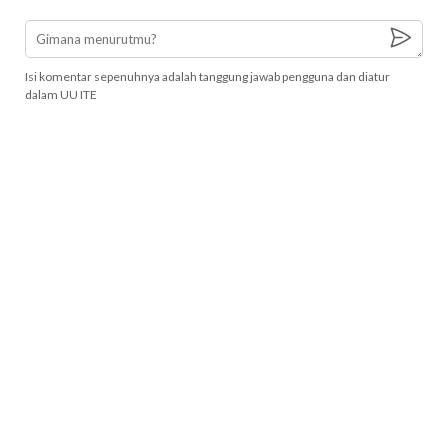
Isi komentar sepenuhnya adalah tanggung jawab pengguna dan diatur
dalam UU ITE