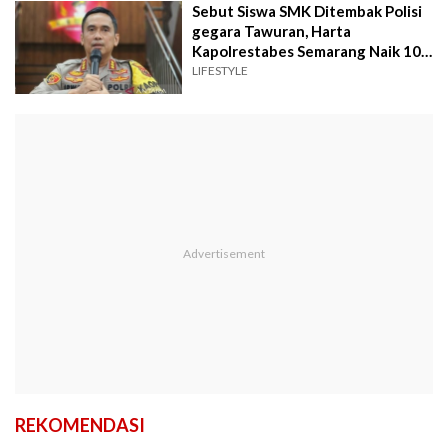
Sebut Siswa SMK Ditembak Polisi
gegara Tawuran, Harta
Kapolrestabes Semarang Naik 10
Kali Lipat dalam Setahun
LIFESTYLE
REKOMENDASI