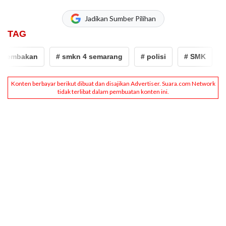
Jadikan Sumber Pilihan
TAG
mbakan
# smkn 4 semarang
# polisi
# SMK
# po