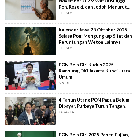
November 2025: Watak Minggu
Pon, Rezeki, dan Jodoh Menurut
Primbon
LIFESTYLE
Kalender Jawa 28 Oktober 2025
Selasa Pon: Mengungkap Sifat dan
Peruntungan Weton Lainnya
LIFESTYLE
PON Bela Diri Kudus 2025
Rampung, DKI Jakarta Kunci Juara
Umum
SPORT
4 Tahun Utang PON Papua Belum
Dibayar, Purbaya Turun Tangan!
JAKARTA
PON Bela Diri 2025 Panen Pujian,