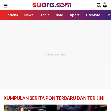
Indeks
News
Bisnis
Bola
Sport
Lifestyle
En
KUMPULAN BERITA PON TERBARU DAN TERKINI