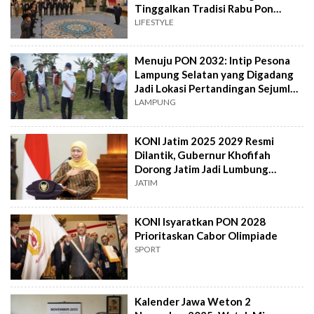
Tinggalkan Tradisi Rabu Pon
Jokowi?
LIFESTYLE
Menuju PON 2032: Intip Pesona
Lampung Selatan yang Digadang
Jadi Lokasi Pertandingan Sejumlah
Cabor
LAMPUNG
KONI Jatim 2025 2029 Resmi
Dilantik, Gubernur Khofifah
Dorong Jatim Jadi Lumbung
Prestasi PON 2028
JATIM
KONI Isyaratkan PON 2028
Prioritaskan Cabor Olimpiade
SPORT
Kalender Jawa Weton 2