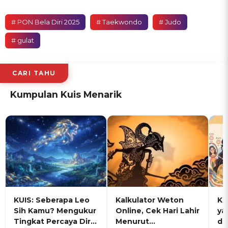
# PON Bela Diri 2025
# Taekwondo
# Judo
# gulat
CARI TAHU
Kumpulan Kuis Menarik
KUIS: Seberapa Leo
Kalkulator Weton
KU
Sih Kamu? Mengukur
Online, Cek Hari Lahir
ya
Tingkat Percaya Diri
Menurut
de