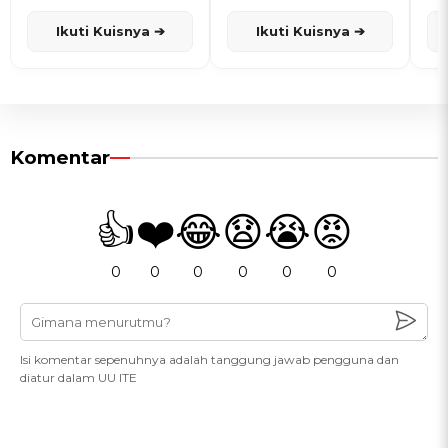
dan Karisma
Penanggalan Jawa
Ikuti Kuisnya ➔
Ikuti Kuisnya ➔
Komentar
👍
❤️
😂
😧
😭
😡
0
0
0
0
0
0
Isi komentar sepenuhnya adalah tanggung jawab pengguna dan
diatur dalam UU ITE