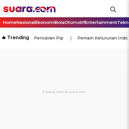
Home
Nasional
Ekonomi
Bola
Otomotif
Entertainment
Tekn
🔥 Trending
Pencairan Pip
Pemain Keturunan Indo