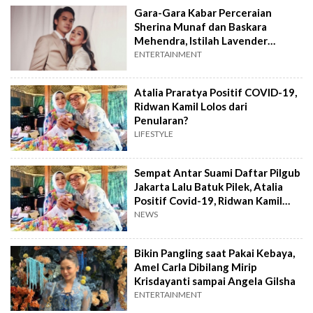
Gara-Gara Kabar Perceraian
Sherina Munaf dan Baskara
Mehendra, Istilah Lavender
Marriage Trending
ENTERTAINMENT
Atalia Praratya Positif COVID-19,
Ridwan Kamil Lolos dari
Penularan?
LIFESTYLE
Sempat Antar Suami Daftar Pilgub
Jakarta Lalu Batuk Pilek, Atalia
Positif Covid-19, Ridwan Kamil
Minta Doa
NEWS
Bikin Pangling saat Pakai Kebaya,
Amel Carla Dibilang Mirip
Krisdayanti sampai Angela Gilsha
ENTERTAINMENT