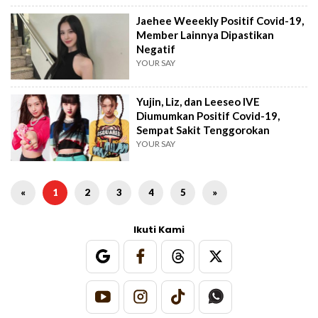
Jaehee Weeekly Positif Covid-19,
Member Lainnya Dipastikan
Negatif
YOUR SAY
Yujin, Liz, dan Leeseo IVE
Diumumkan Positif Covid-19,
Sempat Sakit Tenggorokan
YOUR SAY
«
1
2
3
4
5
»
Ikuti Kami