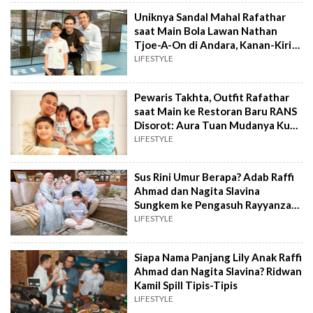
Uniknya Sandal Mahal Rafathar
saat Main Bola Lawan Nathan
Tjoe-A-On di Andara, Kanan-Kiri
Beda Warna
LIFESTYLE
Pewaris Takhta, Outfit Rafathar
saat Main ke Restoran Baru RANS
Disorot: Aura Tuan Mudanya Kuat
Banget
LIFESTYLE
Sus Rini Umur Berapa? Adab Raffi
Ahmad dan Nagita Slavina
Sungkem ke Pengasuh Rayyanza
Disorot
LIFESTYLE
Siapa Nama Panjang Lily Anak Raffi
Ahmad dan Nagita Slavina? Ridwan
Kamil Spill Tipis-Tipis
LIFESTYLE