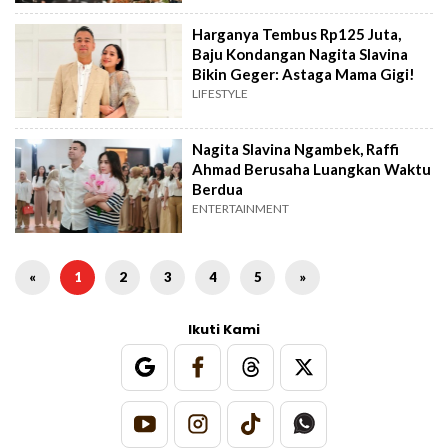
Harganya Tembus Rp125 Juta,
Baju Kondangan Nagita Slavina
Bikin Geger: Astaga Mama Gigi!
LIFESTYLE
Nagita Slavina Ngambek, Raffi
Ahmad Berusaha Luangkan Waktu
Berdua
ENTERTAINMENT
«
1
2
3
4
5
»
Ikuti Kami