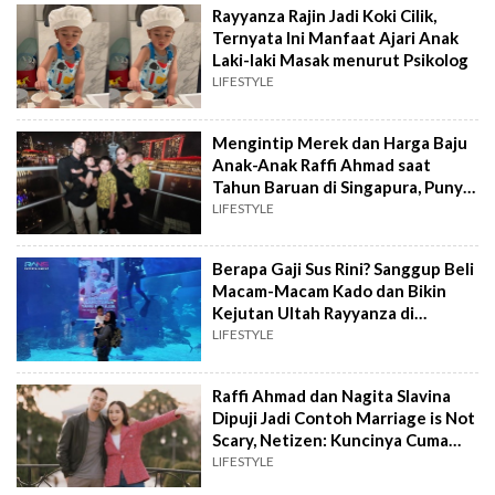
Rayyanza Rajin Jadi Koki Cilik,
Ternyata Ini Manfaat Ajari Anak
Laki-laki Masak menurut Psikolog
LIFESTYLE
Mengintip Merek dan Harga Baju
Anak-Anak Raffi Ahmad saat
Tahun Baruan di Singapura, Punya
Lily Paling Mahal!
LIFESTYLE
Berapa Gaji Sus Rini? Sanggup Beli
Macam-Macam Kado dan Bikin
Kejutan Ultah Rayyanza di
Akuarium Raksasa
LIFESTYLE
Raffi Ahmad dan Nagita Slavina
Dipuji Jadi Contoh Marriage is Not
Scary, Netizen: Kuncinya Cuma
Satu ...
LIFESTYLE