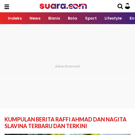
Indeks
News
Bisnis
Bola
Sport
Lifestyle
En
KUMPULAN BERITA RAFFI AHMAD DAN NAGITA
SLAVINA TERBARU DAN TERKINI