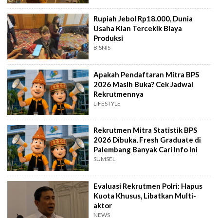
Rupiah Jebol Rp18.000, Dunia
Usaha Kian Tercekik Biaya
Produksi
BISNIS
Apakah Pendaftaran Mitra BPS
2026 Masih Buka? Cek Jadwal
Rekrutmennya
LIFESTYLE
Rekrutmen Mitra Statistik BPS
2026 Dibuka, Fresh Graduate di
Palembang Banyak Cari Info Ini
SUMSEL
Evaluasi Rekrutmen Polri: Hapus
Kuota Khusus, Libatkan Multi-
aktor
NEWS