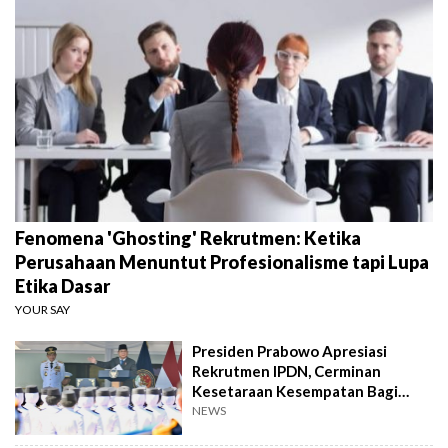
Fenomena 'Ghosting' Rekrutmen: Ketika
Perusahaan Menuntut Profesionalisme tapi Lupa
Etika Dasar
YOUR SAY
Presiden Prabowo Apresiasi
Rekrutmen IPDN, Cerminan
Kesetaraan Kesempatan Bagi
Putra-Putri Bangsa
NEWS