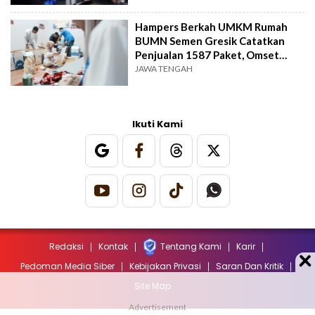
Hampers Berkah UMKM Rumah
BUMN Semen Gresik Catatkan
Penjualan 1587 Paket, Omset
Ratusan Juta Rupiah
JAWA TENGAH
Ikuti Kami
Redaksi
Kontak
Tentang Kami
Karir
Pedoman Media Siber
Kebijakan Privasi
Saran Dan Kritik
Site Map