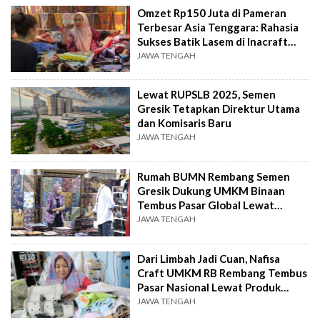
Omzet Rp150 Juta di Pameran
Terbesar Asia Tenggara: Rahasia
Sukses Batik Lasem di Inacraft
2026
JAWA TENGAH
Lewat RUPSLB 2025, Semen
Gresik Tetapkan Direktur Utama
dan Komisaris Baru
JAWA TENGAH
Rumah BUMN Rembang Semen
Gresik Dukung UMKM Binaan
Tembus Pasar Global Lewat
Inacraft 2025
JAWA TENGAH
Dari Limbah Jadi Cuan, Nafisa
Craft UMKM RB Rembang Tembus
Pasar Nasional Lewat Produk
Upcycle
JAWA TENGAH