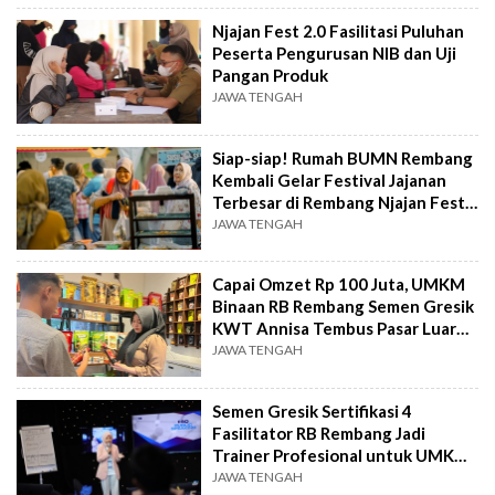
Njajan Fest 2.0 Fasilitasi Puluhan
Peserta Pengurusan NIB dan Uji
Pangan Produk
JAWA TENGAH
Siap-siap! Rumah BUMN Rembang
Kembali Gelar Festival Jajanan
Terbesar di Rembang Njajan Fest
2.0
JAWA TENGAH
Capai Omzet Rp 100 Juta, UMKM
Binaan RB Rembang Semen Gresik
KWT Annisa Tembus Pasar Luar
Jawa
JAWA TENGAH
Semen Gresik Sertifikasi 4
Fasilitator RB Rembang Jadi
Trainer Profesional untuk UMKM
Naik Kelas
JAWA TENGAH