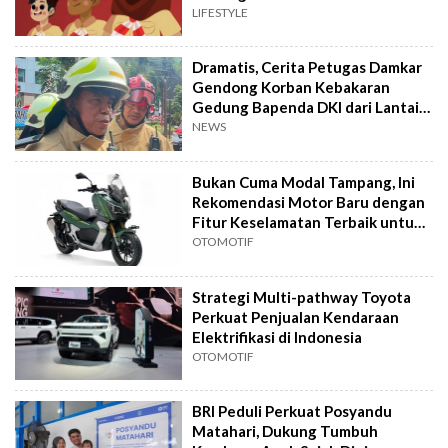
LIFESTYLE
Dramatis, Cerita Petugas Damkar
Gendong Korban Kebakaran
Gedung Bapenda DKI dari Lantai
16
NEWS
Bukan Cuma Modal Tampang, Ini
Rekomendasi Motor Baru dengan
Fitur Keselamatan Terbaik untuk
Harian
OTOMOTIF
Strategi Multi-pathway Toyota
Perkuat Penjualan Kendaraan
Elektrifikasi di Indonesia
OTOMOTIF
BRI Peduli Perkuat Posyandu
Matahari, Dukung Tumbuh