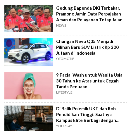
Gedung Bapenda DKI Terbakar,
Pramono Jamin Data Perpajakan
Aman dan Pelayanan Tetap Jalan
NEWS
Changan Nevo Q05 Menjadi
Pilihan Baru SUV Listrik Rp 300
Jutaan di Indonesia
OTOMOTIF
9 Facial Wash untuk Wanita Usia
30 Tahun ke Atas untuk Cegah
Tanda Penuaan
LIFESTYLE
Di Balik Polemik UKT dan Roh
Pendidikan Tinggi: Saatnya
Kampus Elite Berbagi dengan
Kampus Daerah
YOUR SAY