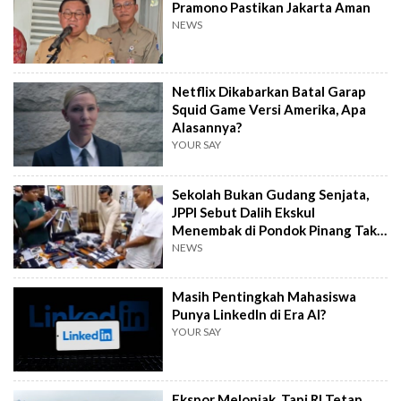
Pramono Pastikan Jakarta Aman
NEWS
Netflix Dikabarkan Batal Garap
Squid Game Versi Amerika, Apa
Alasannya?
YOUR SAY
Sekolah Bukan Gudang Senjata,
JPPI Sebut Dalih Ekskul
Menembak di Pondok Pinang Tak
Masuk Akal
NEWS
Masih Pentingkah Mahasiswa
Punya LinkedIn di Era AI?
YOUR SAY
Ekspor Melonjak, Tapi RI Tetap