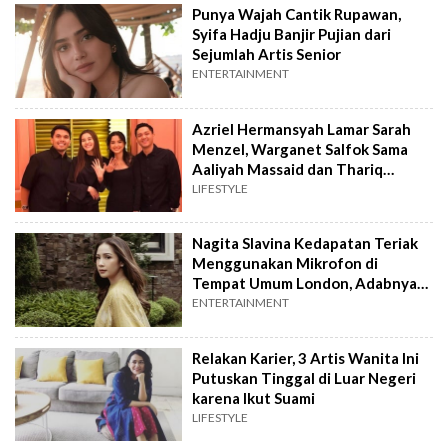
Punya Wajah Cantik Rupawan,
Syifa Hadju Banjir Pujian dari
Sejumlah Artis Senior
ENTERTAINMENT
Azriel Hermansyah Lamar Sarah
Menzel, Warganet Salfok Sama
Aaliyah Massaid dan Thariq
Halilintar: Selalu Ada, Ya?
LIFESTYLE
Nagita Slavina Kedapatan Teriak
Menggunakan Mikrofon di
Tempat Umum London, Adabnya
Disentil Norak dan Caper
ENTERTAINMENT
Relakan Karier, 3 Artis Wanita Ini
Putuskan Tinggal di Luar Negeri
karena Ikut Suami
LIFESTYLE