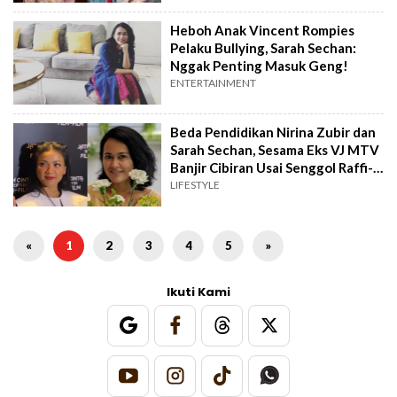
Heboh Anak Vincent Rompies
Pelaku Bullying, Sarah Sechan:
Nggak Penting Masuk Geng!
ENTERTAINMENT
Beda Pendidikan Nirina Zubir dan
Sarah Sechan, Sesama Eks VJ MTV
Banjir Cibiran Usai Senggol Raffi-
Nagita
LIFESTYLE
«
1
2
3
4
5
»
Ikuti Kami