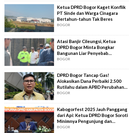
Ketua DPRD Bogor Kaget Konflik
PT Sinde dan Warga Cinagara
Bertahun-tahun Tak Beres
BOGOR
Atasi Banjir Cileungsi, Ketua
DPRD Bogor Minta Bongkar
Bangunan Liar Penyebab
Penyempitan Sungai
BOGOR
DPRD Bogor Tancap Gas!
Alokasikan Dana Perbaiki 2.500
Rutilahu dalam APBD Perubahan
2025
BOGOR
Kabogorfest 2025 Jauh Panggang
dari Api: Ketua DPRD Bogor Soroti
Minimnya Pengunjung dan
Persiapan
BOGOR