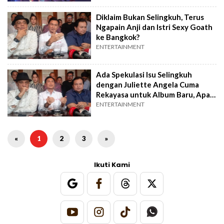
Diklaim Bukan Selingkuh, Terus
Ngapain Anji dan Istri Sexy Goath
ke Bangkok?
ENTERTAINMENT
Ada Spekulasi Isu Selingkuh
dengan Juliette Angela Cuma
Rekayasa untuk Album Baru, Apa
Kata Anji?
ENTERTAINMENT
«
1
2
3
»
Ikuti Kami