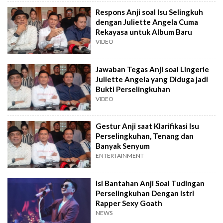
Respons Anji soal Isu Selingkuh
dengan Juliette Angela Cuma
Rekayasa untuk Album Baru
VIDEO
Jawaban Tegas Anji soal Lingerie
Juliette Angela yang Diduga jadi
Bukti Perselingkuhan
VIDEO
Gestur Anji saat Klarifikasi Isu
Perselingkuhan, Tenang dan
Banyak Senyum
ENTERTAINMENT
Isi Bantahan Anji Soal Tudingan
Perselingkuhan Dengan Istri
Rapper Sexy Goath
NEWS