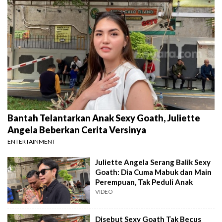
Bantah Telantarkan Anak Sexy Goath, Juliette
Angela Beberkan Cerita Versinya
ENTERTAINMENT
Juliette Angela Serang Balik Sexy
Goath: Dia Cuma Mabuk dan Main
Perempuan, Tak Peduli Anak
VIDEO
Disebut Sexy Goath Tak Becus