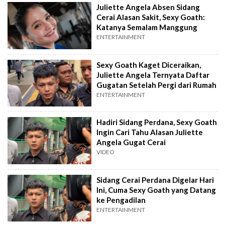
Juliette Angela Absen Sidang
Cerai Alasan Sakit, Sexy Goath:
Katanya Semalam Manggung
ENTERTAINMENT
Sexy Goath Kaget Diceraikan,
Juliette Angela Ternyata Daftar
Gugatan Setelah Pergi dari Rumah
ENTERTAINMENT
Hadiri Sidang Perdana, Sexy Goath
Ingin Cari Tahu Alasan Juliette
Angela Gugat Cerai
VIDEO
Sidang Cerai Perdana Digelar Hari
Ini, Cuma Sexy Goath yang Datang
ke Pengadilan
ENTERTAINMENT