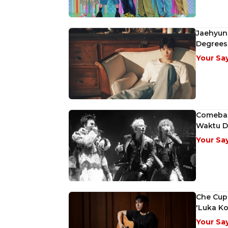
Jaehyun
Degrees
Your Sa
Comebac
Waktu D
Your Sa
Che Cupu
'Luka Ko
Your Sa