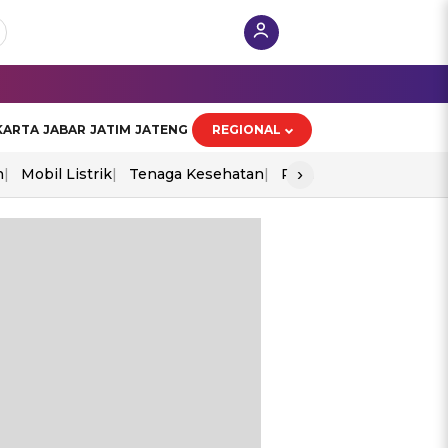
KARTA
JABAR
JATIM
JATENG
REGIONAL
›
n
Mobil Listrik
Tenaga Kesehatan
Perang As-Iran
Ekon