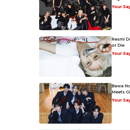
Your Sa
Resmi De
or Die
Your Sa
Bawa Nos
Meets Gi
Your Sa