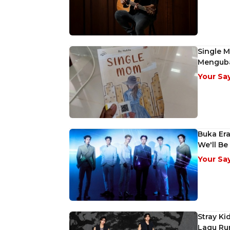
Single 
Menguba
Your Sa
Buka Er
We'll Be
Your Sa
Stray K
Lagu Run