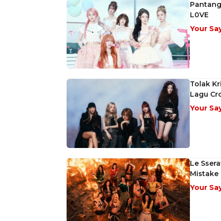
Pantang 
L0VE
Your Sa
Tolak Kr
Lagu Cr
Your Sa
Le Ssera
Mistake
Your Sa