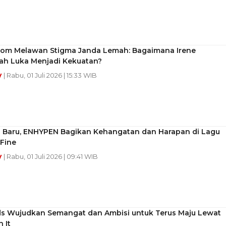
Mom Melawan Stigma Janda Lemah: Bagaimana Irene
h Luka Menjadi Kekuatan?
y
| Rabu, 01 Juli 2026 | 15:33 WIB
a Baru, ENHYPEN Bagikan Kehangatan dan Harapan di Lagu
 Fine
y
| Rabu, 01 Juli 2026 | 09:41 WIB
ids Wujudkan Semangat dan Ambisi untuk Terus Maju Lewat
 It