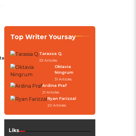
Top Writer Yoursay
Tarassa Q.
ta
33 Articles
Oktavia
Ningrum
31 Articles
Ardina Praf
21 Articles
Ryan Farizzal
20 Articles
Liks