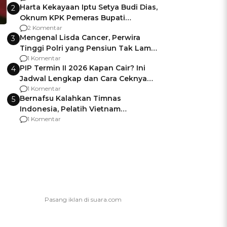
Harta Kekayaan Iptu Setya Budi Dias,
2
Oknum KPK Pemeras Bupati
Pemalang
2 Komentar
Mengenal Lisda Cancer, Perwira
3
Tinggi Polri yang Pensiun Tak Lama
Usai Jadi Brigjen
1 Komentar
PIP Termin II 2026 Kapan Cair? Ini
4
Jadwal Lengkap dan Cara Ceknya
agar Dana Tidak Hangus!
1 Komentar
Bernafsu Kalahkan Timnas
5
Indonesia, Pelatih Vietnam
Berencana Pakai Jimat di Pakansari
1 Komentar