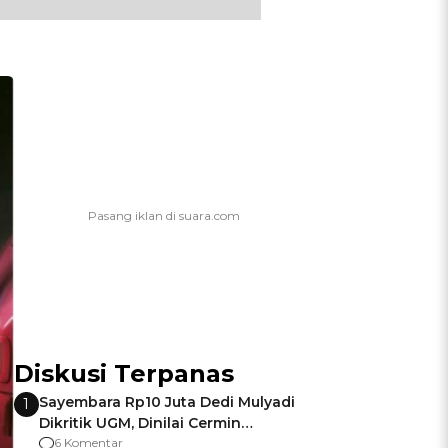
Diskusi Terpanas
Sayembara Rp10 Juta Dedi Mulyadi
1
Dikritik UGM, Dinilai Cermin
Gagalnya Negara Jamin Keamanan
6 Komentar