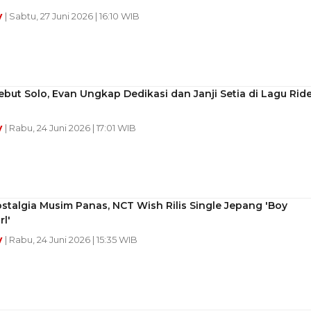
y
| Sabtu, 27 Juni 2026 | 16:10 WIB
but Solo, Evan Ungkap Dedikasi dan Janji Setia di Lagu Rid
y
| Rabu, 24 Juni 2026 | 17:01 WIB
talgia Musim Panas, NCT Wish Rilis Single Jepang 'Boy
rl'
y
| Rabu, 24 Juni 2026 | 15:35 WIB