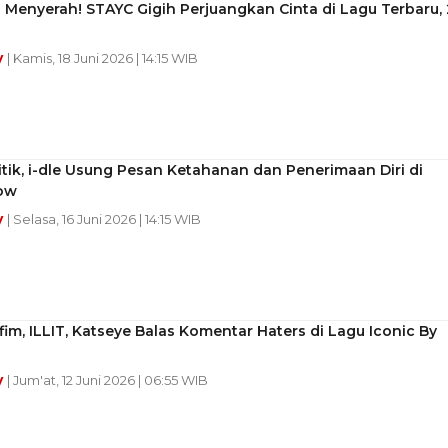
Menyerah! STAYC Gigih Perjuangkan Cinta di Lagu Terbaru, 
y
| Kamis, 18 Juni 2026 | 14:15 WIB
itik, i-dle Usung Pesan Ketahanan dan Penerimaan Diri di
ow
y
| Selasa, 16 Juni 2026 | 14:15 WIB
fim, ILLIT, Katseye Balas Komentar Haters di Lagu Iconic By
y
| Jum'at, 12 Juni 2026 | 06:55 WIB