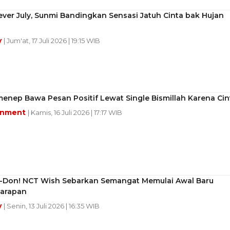
rever July, Sunmi Bandingkan Sensasi Jatuh Cinta bak Hujan
y
| Jum'at, 17 Juli 2026 | 19:15 WIB
enep Bawa Pesan Positif Lewat Single Bismillah Karena Cin
inment
| Kamis, 16 Juli 2026 | 17:17 WIB
o-I-Don! NCT Wish Sebarkan Semangat Memulai Awal Baru
arapan
y
| Senin, 13 Juli 2026 | 16:35 WIB