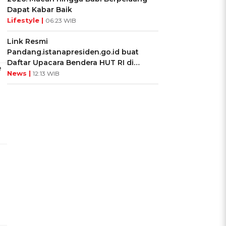
Dapat Kabar Baik
Lifestyle |
06:23 WIB
Link Resmi
Pandang.istanapresiden.go.id buat
Daftar Upacara Bendera HUT RI di
e
Istana Negara
News |
12:13 WIB