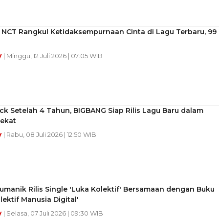
 NCT Rangkul Ketidaksempurnaan Cinta di Lagu Terbaru, 99
y
| Minggu, 12 Juli 2026 | 07:05 WIB
k Setelah 4 Tahun, BIGBANG Siap Rilis Lagu Baru dalam
ekat
y
| Rabu, 08 Juli 2026 | 12:50 WIB
manik Rilis Single 'Luka Kolektif' Bersamaan dengan Buku
lektif Manusia Digital'
y
| Selasa, 07 Juli 2026 | 09:30 WIB