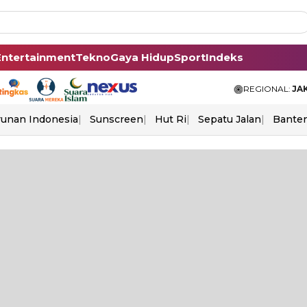
Entertainment
Tekno
Gaya Hidup
Sport
Indeks
REGIONAL:
JA
unan Indonesia
Sunscreen
Hut Ri
Sepatu Jalan
Bante