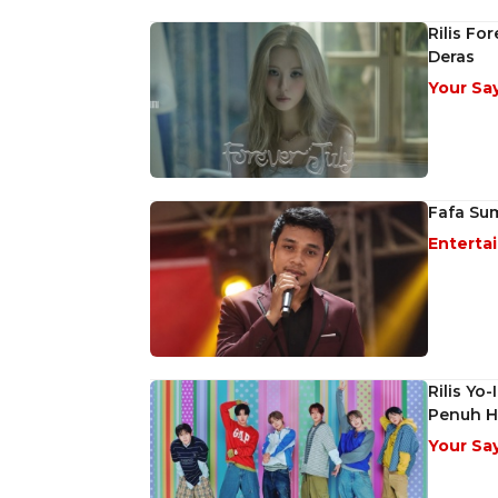
Rilis Fo
Deras
Your Sa
Fafa Sum
Enterta
Rilis Y
Penuh H
Your Sa