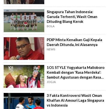
Singapura Tahan Indonesia:
Garuda Terhenti, Wasit Oman
Dituding Biang Kerok
BOLA
PDIP Minta Kenaikan Gaji Kepala
Daerah Ditunda, Ini Alasannya
NEWS
1O1 STYLE Yogyakarta Malioboro
Kembali dengan 'Rasa Merdeka':
Sambut Agustusan dengan Rasa
dan Tawa
JOGJA
3 Fakta Kontroversi Wasit Oman
Khalfan Al Amouri Laga Singapura
vs Indonesia