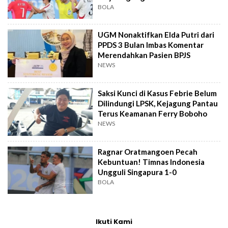
Singapura
BOLA
UGM Nonaktifkan Elda Putri dari
PPDS 3 Bulan Imbas Komentar
Merendahkan Pasien BPJS
NEWS
Saksi Kunci di Kasus Febrie Belum
Dilindungi LPSK, Kejagung Pantau
Terus Keamanan Ferry Boboho
NEWS
Ragnar Oratmangoen Pecah
Kebuntuan! Timnas Indonesia
Ungguli Singapura 1-0
BOLA
Ikuti Kami