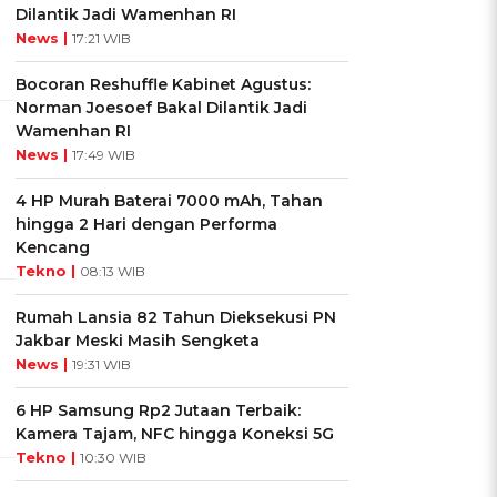
Dilantik Jadi Wamenhan RI
News |
17:21 WIB
Bocoran Reshuffle Kabinet Agustus:
Norman Joesoef Bakal Dilantik Jadi
Wamenhan RI
News |
17:49 WIB
4 HP Murah Baterai 7000 mAh, Tahan
hingga 2 Hari dengan Performa
Kencang
Tekno |
08:13 WIB
Rumah Lansia 82 Tahun Dieksekusi PN
Jakbar Meski Masih Sengketa
News |
19:31 WIB
6 HP Samsung Rp2 Jutaan Terbaik:
Kamera Tajam, NFC hingga Koneksi 5G
Tekno |
10:30 WIB