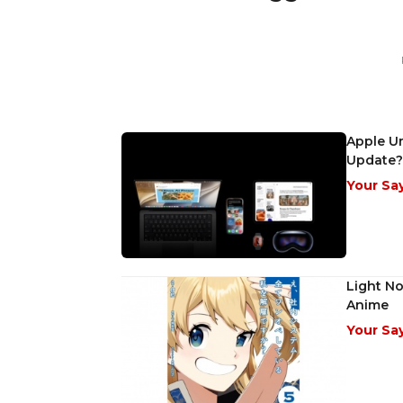
Apple U
Update?
Your Sa
Light No
Anime
Your Sa