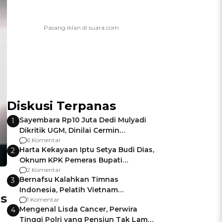
Diskusi Terpanas
Sayembara Rp10 Juta Dedi Mulyadi
1
Dikritik UGM, Dinilai Cermin
Gagalnya Negara Jamin Keamanan
6 Komentar
Harta Kekayaan Iptu Setya Budi Dias,
2
Oknum KPK Pemeras Bupati
Pemalang
2 Komentar
Bernafsu Kalahkan Timnas
3
Indonesia, Pelatih Vietnam
is
Berencana Pakai Jimat di Pakansari
1 Komentar
Mengenal Lisda Cancer, Perwira
4
Tinggi Polri yang Pensiun Tak Lama