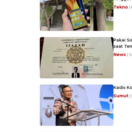
Tekno
|
Pakai So
saat Te
News
| 
Kadis Ko
Sumut
|