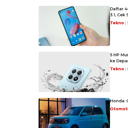
Daftar 
3.1, Cek
Tekno
|
5 HP Mu
ke Depa
Tekno
|
Honda: 
Otomot