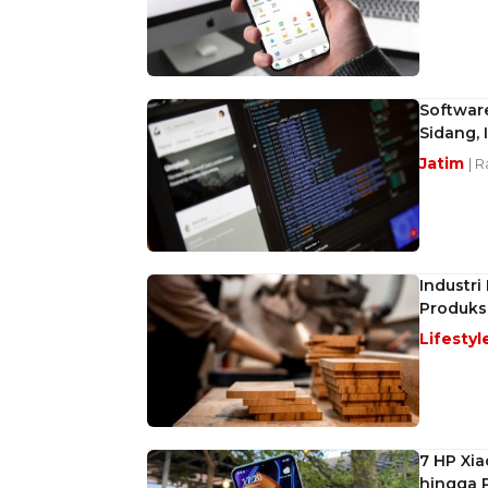
Software
Sidang, 
Jatim
| 
Industri
Produksi
Lifestyl
7 HP Xi
hingga 