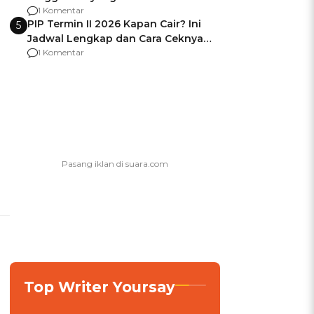
Usai Jadi Brigjen
1 Komentar
PIP Termin II 2026 Kapan Cair? Ini
5
Jadwal Lengkap dan Cara Ceknya
agar Dana Tidak Hangus!
1 Komentar
Top Writer Yoursay