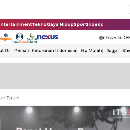
Entertainment
Tekno
Gaya Hidup
Sport
Indeks
REGIONAL:
JA
ut Ri
Pemain Keturunan Indonesia
Hp Murah
Jogja
Shi
n Terkini