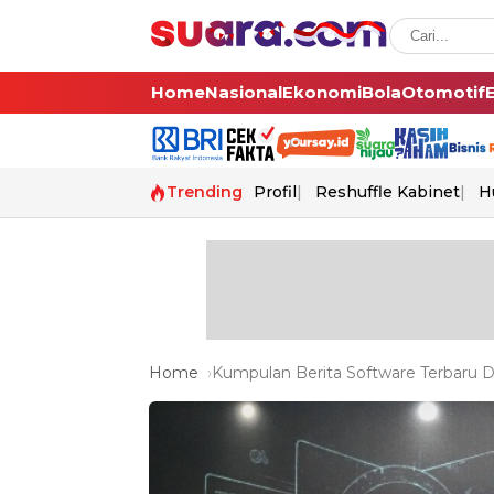
Home
Nasional
Ekonomi
Bola
Otomotif
Trending
Profil
Reshuffle Kabinet
H
Home
Kumpulan Berita Software Terbaru Da