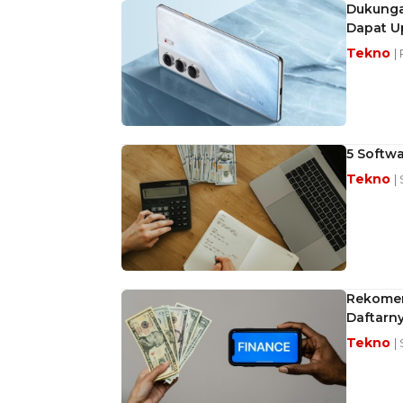
Dukunga
Dapat U
Tekno
|
5 Softwa
Tekno
|
Rekomend
Daftarn
Tekno
|