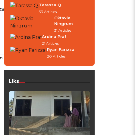
Tarassa Q.
OS
33 Articles
Oktavia
Ningrum
31 Articles
Ardina Praf
21 Articles
Ryan Farizzal
20 Articles
un
Liks