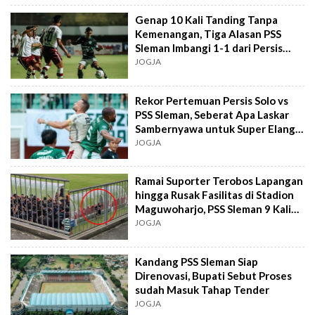
Genap 10 Kali Tanding Tanpa
Kemenangan, Tiga Alasan PSS
Sleman Imbangi 1-1 dari Persis
Solo
JOGJA
Rekor Pertemuan Persis Solo vs
PSS Sleman, Seberat Apa Laskar
Sambernyawa untuk Super Elang
Jawa?
JOGJA
Ramai Suporter Terobos Lapangan
hingga Rusak Fasilitas di Stadion
Maguwoharjo, PSS Sleman 9 Kali
Tak Menang Jadi Pemicu?
JOGJA
Kandang PSS Sleman Siap
Direnovasi, Bupati Sebut Proses
sudah Masuk Tahap Tender
JOGJA