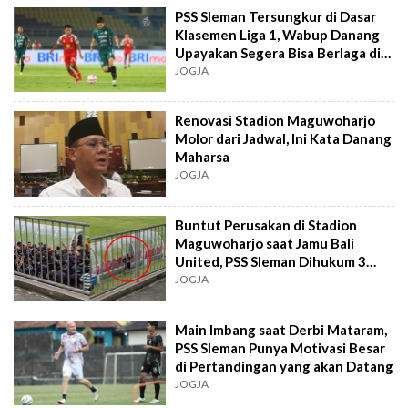
PSS Sleman Tersungkur di Dasar
Klasemen Liga 1, Wabup Danang
Upayakan Segera Bisa Berlaga di
Stadion Maguwoharjo
JOGJA
Renovasi Stadion Maguwoharjo
Molor dari Jadwal, Ini Kata Danang
Maharsa
JOGJA
Buntut Perusakan di Stadion
Maguwoharjo saat Jamu Bali
United, PSS Sleman Dihukum 3
Pertandingan Kandang Tanpa
JOGJA
Penonton
Main Imbang saat Derbi Mataram,
PSS Sleman Punya Motivasi Besar
di Pertandingan yang akan Datang
JOGJA