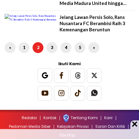
Media Madura United hingga
Luka-luka di Stadion
Maguwoharjo
Jelang Lawan Persis Solo, Rans
Nusantara FC Berambisi Raih 3
Kemenangan Beruntun
«
1
2
3
4
5
»
Ikuti Kami
Redaksi
Kontak
Tentang Kami
Karir
Pedoman Media Siber
Kebijakan Privasi
Saran Dan Kritik
Site Map