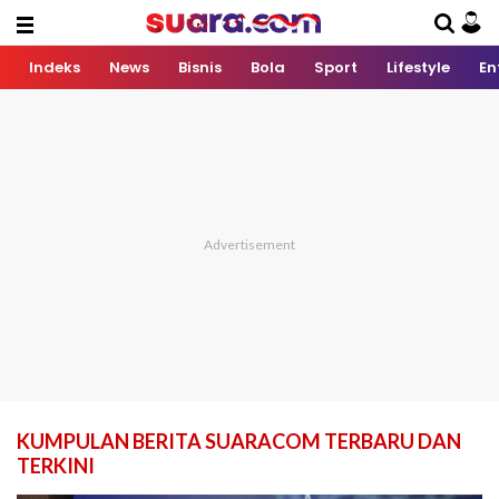
Indeks
News
Bisnis
Bola
Sport
Lifestyle
En
KUMPULAN BERITA SUARACOM TERBARU DAN
TERKINI