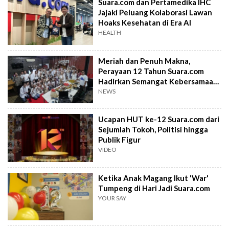
Suara.com dan Pertamedika IHC
Jajaki Peluang Kolaborasi Lawan
Hoaks Kesehatan di Era AI
HEALTH
Meriah dan Penuh Makna,
Perayaan 12 Tahun Suara.com
Hadirkan Semangat Kebersamaan
di Yogyakarta
NEWS
Ucapan HUT ke-12 Suara.com dari
Sejumlah Tokoh, Politisi hingga
Publik Figur
VIDEO
Ketika Anak Magang Ikut 'War'
Tumpeng di Hari Jadi Suara.com
YOUR SAY