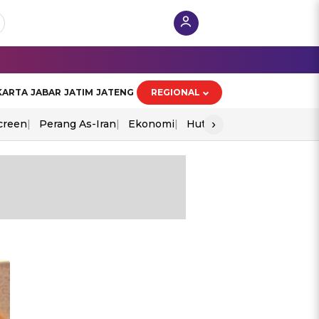
KARTA
JABAR
JATIM
JATENG
REGIONAL
›
creen
Perang As-Iran
Ekonomi
Hut Ri