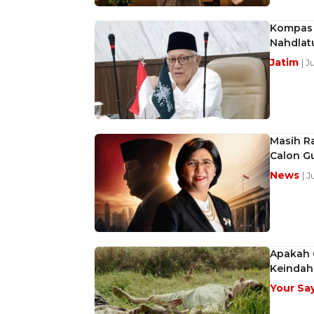
Kompas A
Nahdlat
Jatim
| J
Masih R
Calon G
News
| 
Apakah C
Keindah
Your Sa