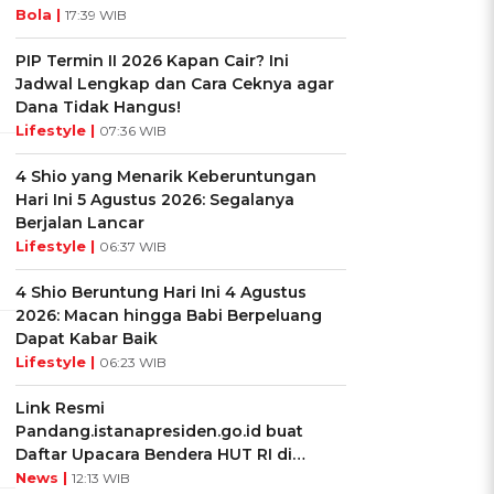
Bola |
17:39 WIB
PIP Termin II 2026 Kapan Cair? Ini
Jadwal Lengkap dan Cara Ceknya agar
Dana Tidak Hangus!
Lifestyle |
07:36 WIB
4 Shio yang Menarik Keberuntungan
Hari Ini 5 Agustus 2026: Segalanya
Berjalan Lancar
Lifestyle |
06:37 WIB
4 Shio Beruntung Hari Ini 4 Agustus
2026: Macan hingga Babi Berpeluang
Dapat Kabar Baik
Lifestyle |
06:23 WIB
Link Resmi
Pandang.istanapresiden.go.id buat
Daftar Upacara Bendera HUT RI di
Istana Negara
News |
12:13 WIB