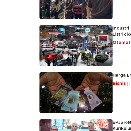
Industri
Listrik 
Otomot
Harga Em
Bisnis
| 
BPJS Ket
Kurikul