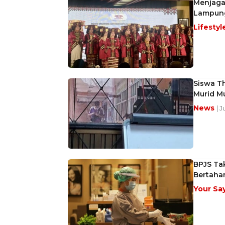
Menjaga
Lampung
Lifestyl
Siswa T
Murid M
News
| 
BPJS Ta
Bertaha
Your Sa