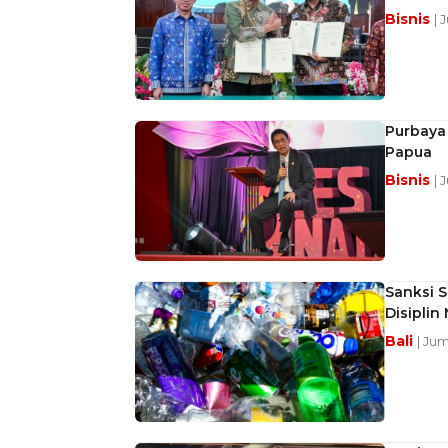
Bisnis
| 
Purbaya
Papua
Bisnis
| 
Sanksi S
Disipli
Bali
| Jum