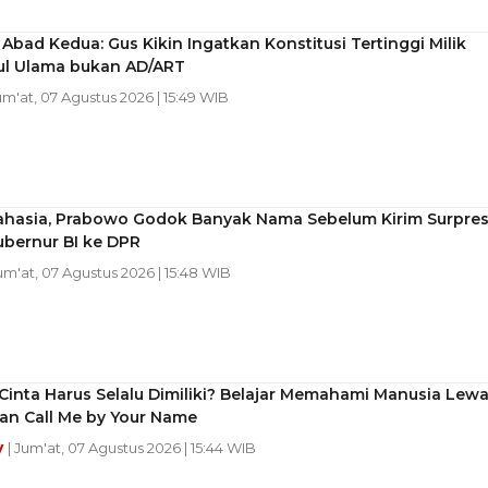
bad Kedua: Gus Kikin Ingatkan Konstitusi Tertinggi Milik
ul Ulama bukan AD/ART
um'at, 07 Agustus 2026 | 15:49 WIB
ahasia, Prabowo Godok Banyak Nama Sebelum Kirim Surpre
ubernur BI ke DPR
Jum'at, 07 Agustus 2026 | 15:48 WIB
inta Harus Selalu Dimiliki? Belajar Memahami Manusia Lewa
an Call Me by Your Name
y
| Jum'at, 07 Agustus 2026 | 15:44 WIB