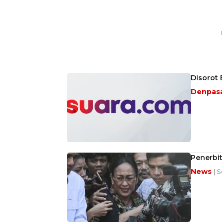
Disorot
Denpas
Penerbi
News
| S