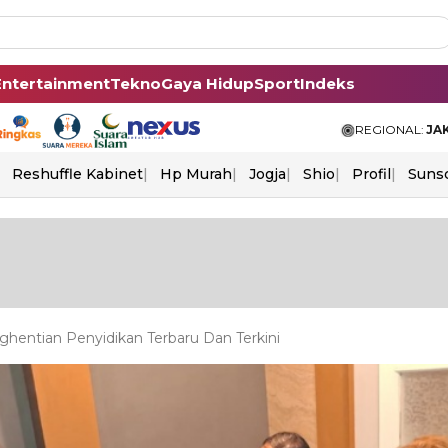
Entertainment
Tekno
Gaya Hidup
Sport
Indeks
REGIONAL:
JA
Reshuffle Kabinet
Hp Murah
Jogja
Shio
Profil
Suns
ghentian Penyidikan Terbaru Dan Terkini