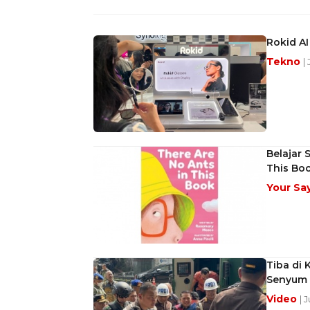
Rokid AI
Tekno
|
Belajar 
This Bo
Your Sa
Tiba di
Senyum 
Video
| 