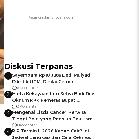
Diskusi Terpanas
Sayembara Rp10 Juta Dedi Mulyadi
1
Dikritik UGM, Dinilai Cermin
Gagalnya Negara Jamin Keamanan
6 Komentar
Harta Kekayaan Iptu Setya Budi Dias,
2
Oknum KPK Pemeras Bupati
Pemalang
2 Komentar
Mengenal Lisda Cancer, Perwira
3
Tinggi Polri yang Pensiun Tak Lama
Usai Jadi Brigjen
1 Komentar
PIP Termin II 2026 Kapan Cair? Ini
4
Jadwal Lengkap dan Cara Ceknya