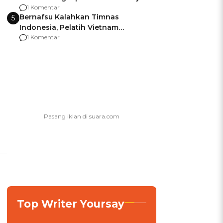
agar Dana Tidak Hangus!
1 Komentar
Bernafsu Kalahkan Timnas
5
Indonesia, Pelatih Vietnam
Berencana Pakai Jimat di Pakansari
1 Komentar
Top Writer Yoursay