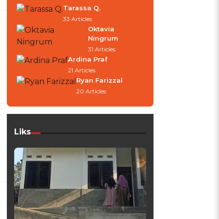
Tarassa Q.
33 Articles
Oktavia
Ningrum
31 Articles
Ardina Praf
21 Articles
Ryan Farizzal
20 Articles
Liks