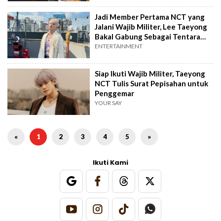
Jadi Member Pertama NCT yang
Jalani Wajib Militer, Lee Taeyong
Bakal Gabung Sebagai Tentara
Angkatan Laut
ENTERTAINMENT
Siap Ikuti Wajib Militer, Taeyong
NCT Tulis Surat Pepisahan untuk
Penggemar
YOUR SAY
«
1
2
3
4
5
»
Ikuti Kami