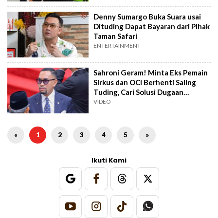
Denny Sumargo Buka Suara usai
Dituding Dapat Bayaran dari Pihak
Taman Safari
ENTERTAINMENT
Sahroni Geram! Minta Eks Pemain
Sirkus dan OCI Berhenti Saling
Tuding, Cari Solusi Dugaan
Kekerasan Satwa
VIDEO
«
1
2
3
4
5
»
Ikuti Kami