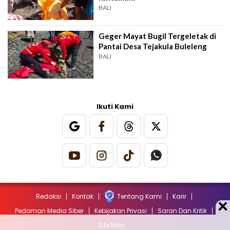
BALI
Geger Mayat Bugil Tergeletak di
Pantai Desa Tejakula Buleleng
BALI
Ikuti Kami
Redaksi
Kontak
Tentang Kami
Karir
Pedoman Media Siber
Kebijakan Privasi
Saran Dan Kritik
Site Map