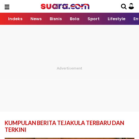
Indeks
News
Bisnis
Bola
Sport
Lifestyle
En
KUMPULAN BERITA TEJAKULA TERBARU DAN
TERKINI