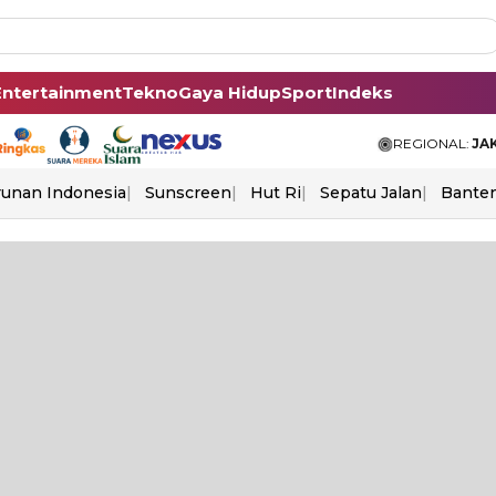
Entertainment
Tekno
Gaya Hidup
Sport
Indeks
REGIONAL:
JA
unan Indonesia
Sunscreen
Hut Ri
Sepatu Jalan
Bante