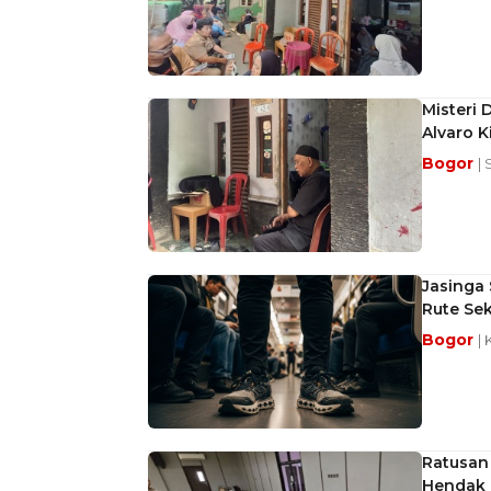
Misteri 
Alvaro K
Bogor
|
Jasinga
Rute Sek
Bogor
|
Ratusan
Hendak 