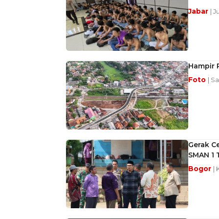
Jabar
| J
Hampir 
Foto
| S
Gerak Ce
SMAN 1 
Bogor
| 