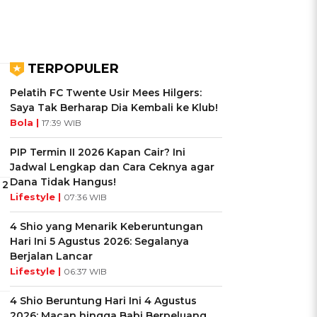
TERPOPULER
Pelatih FC Twente Usir Mees Hilgers:
Saya Tak Berharap Dia Kembali ke Klub!
Bola |
17:39 WIB
PIP Termin II 2026 Kapan Cair? Ini
Jadwal Lengkap dan Cara Ceknya agar
Dana Tidak Hangus!
 2
Lifestyle |
07:36 WIB
4 Shio yang Menarik Keberuntungan
Hari Ini 5 Agustus 2026: Segalanya
Berjalan Lancar
Lifestyle |
06:37 WIB
4 Shio Beruntung Hari Ini 4 Agustus
2026: Macan hingga Babi Berpeluang