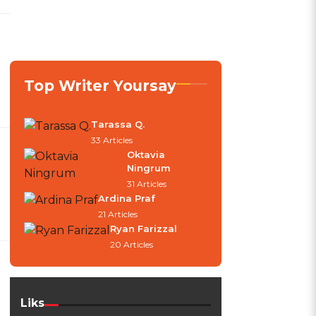
Top Writer Yoursay
Tarassa Q.
33 Articles
Oktavia
Ningrum
31 Articles
Ardina Praf
21 Articles
Ryan Farizzal
20 Articles
Liks