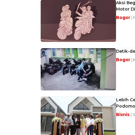
Aksi Beg
Motor D
Bogor
| 
Detik-de
Bogor
| 
Lebih C
Podomor
Bisnis
| 