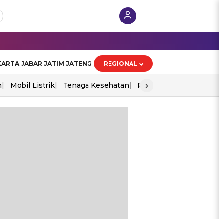
KARTA
JABAR
JATIM
JATENG
REGIONAL
›
n
Mobil Listrik
Tenaga Kesehatan
Perang As-Iran
Ekon