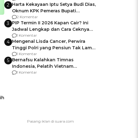
Harta Kekayaan Iptu Setya Budi Dias,
2
Oknum KPK Pemeras Bupati
Pemalang
2 Komentar
PIP Termin II 2026 Kapan Cair? Ini
3
Jadwal Lengkap dan Cara Ceknya
agar Dana Tidak Hangus!
1 Komentar
Mengenal Lisda Cancer, Perwira
4
Tinggi Polri yang Pensiun Tak Lama
Usai Jadi Brigjen
1 Komentar
Bernafsu Kalahkan Timnas
5
Indonesia, Pelatih Vietnam
Berencana Pakai Jimat di Pakansari
1 Komentar
ih