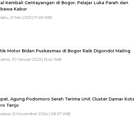
al Kembali Gentayangan di Bogor, Pelajar Luka Parah dan
ibawa Kabur
Rabu, 21 Mei 2025 | 17:49 WIB
tik Motor Bidan Puskesmas di Bogor Raib Digondol Maling
Kamis, 30 Januari 2025 | 15:42 WIB
epat, Agung Podomoro Serah Terima Unit Cluster Damar Kot
o Tenjo
Selasa, 12 November 2024 | 08:07 WIB