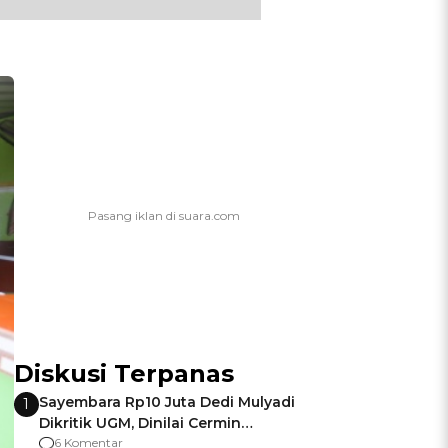
Diskusi Terpanas
Sayembara Rp10 Juta Dedi Mulyadi
1
Dikritik UGM, Dinilai Cermin
Gagalnya Negara Jamin Keamanan
6 Komentar