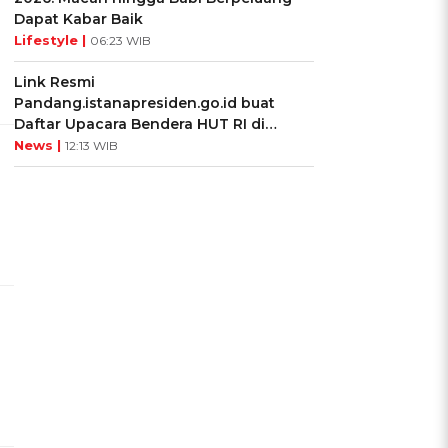
Dapat Kabar Baik
Lifestyle |
06:23 WIB
Link Resmi
Pandang.istanapresiden.go.id buat
Daftar Upacara Bendera HUT RI di
Istana Negara
News |
12:13 WIB