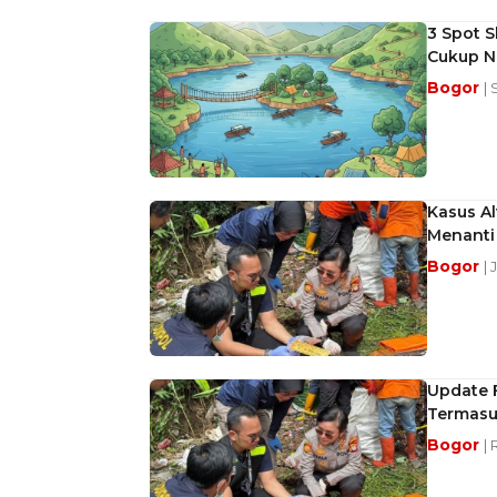
3 Spot S
Cukup N
Bogor
|
Kasus Al
Menanti
Bogor
|
Update F
Termasu
Bogor
|