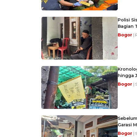
Polisi S
Bagian 
Bogor
|
Kronolog
hingga 
Bogor
|
Sebelum 
Garasi M
Bogor
|