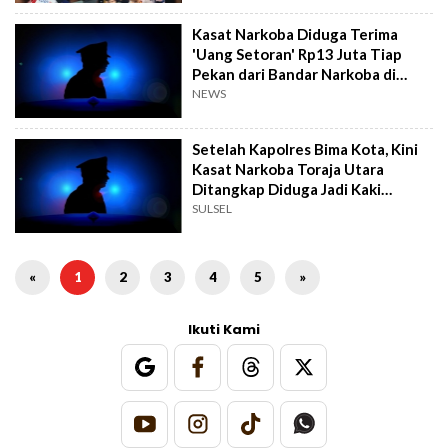
Kasat Narkoba Diduga Terima
'Uang Setoran' Rp13 Juta Tiap
Pekan dari Bandar Narkoba di
Toraja Utara
NEWS
Setelah Kapolres Bima Kota, Kini
Kasat Narkoba Toraja Utara
Ditangkap Diduga Jadi Kaki
Tangan Bandar
SULSEL
«
1
2
3
4
5
»
Ikuti Kami