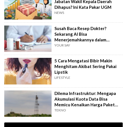
Jabatan Wakil Kepala Daerah
Dihapus? Ini Kata Pakar UGM
NEWS
Susah Baca Resep Dokter?
Sekarang AI Bisa
Menerjemahkannya dalam
Hitungkan Detik!
YOUR SAY
5 Cara Mengatasi Bibir Makin
Menghitam Akibat Sering Pakai
Lipstik
LIFESTYLE
Dilema Infrastruktur: Mengapa
Akumulasi Kuota Data Bisa
Memicu Kenaikan Harga Paket
Internet?
TEKNO