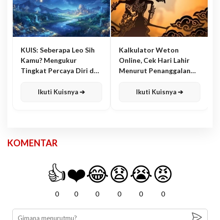
KUIS: Seberapa Leo Sih
Kalkulator Weton
Kamu? Mengukur
Online, Cek Hari Lahir
Tingkat Percaya Diri dan
Menurut Penanggalan
Karisma
Jawa
Ikuti Kuisnya ➔
Ikuti Kuisnya ➔
KOMENTAR
👍
❤️
😂
😧
😭
😡
0
0
0
0
0
0