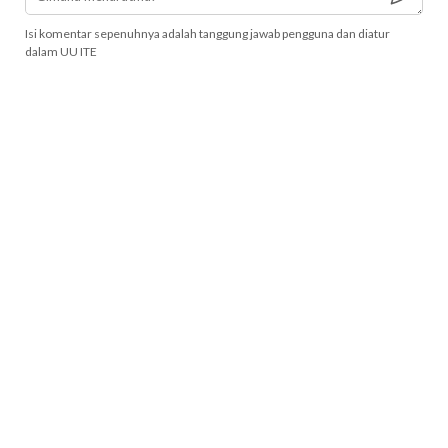
Isi komentar sepenuhnya adalah tanggung jawab pengguna dan diatur
dalam UU ITE