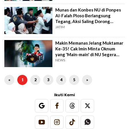
Munas dan Konbes NU di Ponpes
Al-Falah Ploso Berlangsung
Tegang, Aksi Saling Dorong
Terjadi
JATIM
Makin Memanas Jelang Muktamar
Ke-35! Cak Imin Minta Oknum
yang 'Main-main' di NU Segera
Didepak
NEWS
«
1
2
3
4
5
»
Ikuti Kami