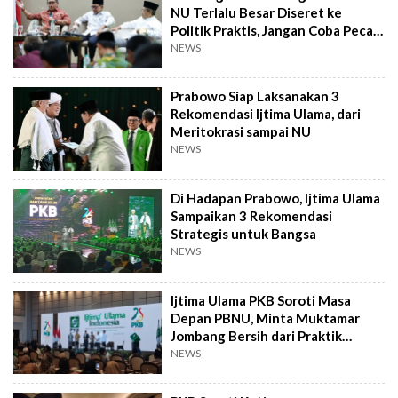
NU Terlalu Besar Diseret ke
Politik Praktis, Jangan Coba Pecah
Belah
NEWS
Prabowo Siap Laksanakan 3
Rekomendasi Ijtima Ulama, dari
Meritokrasi sampai NU
NEWS
Di Hadapan Prabowo, Ijtima Ulama
Sampaikan 3 Rekomendasi
Strategis untuk Bangsa
NEWS
Ijtima Ulama PKB Soroti Masa
Depan PBNU, Minta Muktamar
Jombang Bersih dari Praktik
Transaksional
NEWS