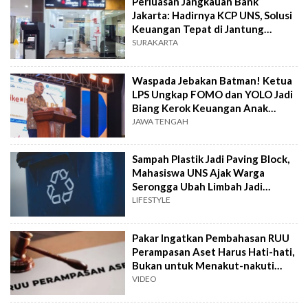
Perluasan Jangkauan Bank
Jakarta: Hadirnya KCP UNS, Solusi
Keuangan Tepat di Jantung
Kampus
SURAKARTA
Waspada Jebakan Batman! Ketua
LPS Ungkap FOMO dan YOLO Jadi
Biang Kerok Keuangan Anak
Muda Boncos
JAWA TENGAH
Sampah Plastik Jadi Paving Block,
Mahasiswa UNS Ajak Warga
Serongga Ubah Limbah Jadi
Berkah
LIFESTYLE
Pakar Ingatkan Pembahasan RUU
Perampasan Aset Harus Hati-hati,
Bukan untuk Menakut-nakuti
Rakyat
VIDEO