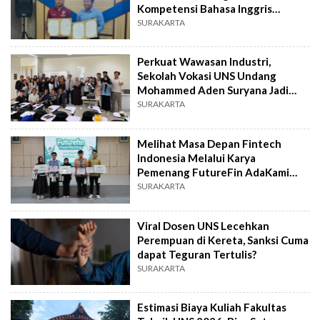
Kompetensi Bahasa Inggris
Pelatih dan Wasit
SURAKARTA
Perkuat Wawasan Industri,
Sekolah Vokasi UNS Undang
Mohammed Aden Suryana Jadi
Dosen Tamu
SURAKARTA
Melihat Masa Depan Fintech
Indonesia Melalui Karya
Pemenang FutureFin AdaKami
dan UNS
SURAKARTA
Viral Dosen UNS Lecehkan
Perempuan di Kereta, Sanksi Cuma
dapat Teguran Tertulis?
SURAKARTA
Estimasi Biaya Kuliah Fakultas