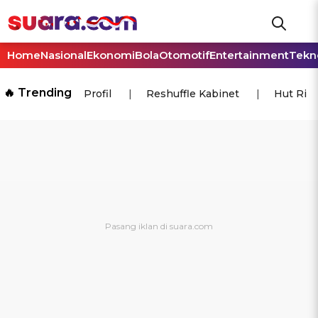
Home
Nasional
Ekonomi
Bola
Otomotif
Entertainment
Tekn
🔥 Trending
Profil
Reshuffle Kabinet
Hut Ri