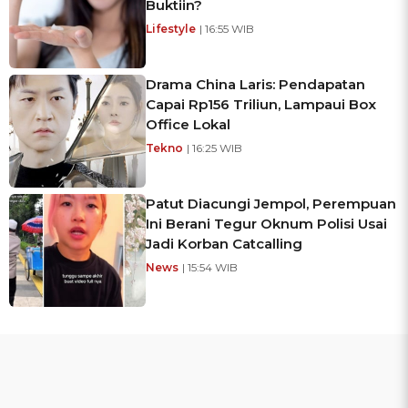
Buktiin?
Lifestyle
| 16:55 WIB
Drama China Laris: Pendapatan
Capai Rp156 Triliun, Lampaui Box
Office Lokal
Tekno
| 16:25 WIB
Patut Diacungi Jempol, Perempuan
Ini Berani Tegur Oknum Polisi Usai
Jadi Korban Catcalling
News
| 15:54 WIB