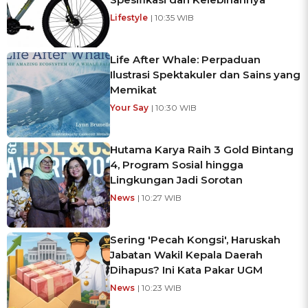
Lifestyle
| 10:35 WIB
Life After Whale: Perpaduan
Ilustrasi Spektakuler dan Sains yang
Memikat
Your Say
| 10:30 WIB
Hutama Karya Raih 3 Gold Bintang
4, Program Sosial hingga
Lingkungan Jadi Sorotan
News
| 10:27 WIB
Sering 'Pecah Kongsi', Haruskah
Jabatan Wakil Kepala Daerah
Dihapus? Ini Kata Pakar UGM
News
| 10:23 WIB