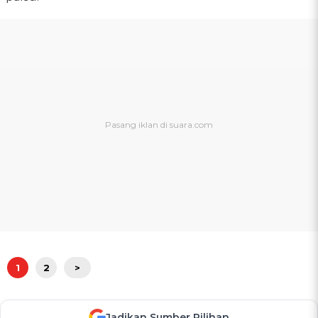
1
2
>
Jadikan Sumber Pilihan