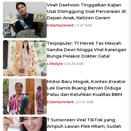
Viral! Daehoon Tinggalkan Kajian
Usai Disinggung Soal Perceraian di
Depan Anak, Netizen Geram
Entertainment
| 11:47 WIB
Terpopuler: 71 Merek Tas Mewah
Sandra Dewi hingga Viral Karangan
Bunga Pelakor Dokter Gatal
Lifestyle
| 06:35 WIB
Motor Baru Mogok, Konten Kreator
Lek Damis Buang Bensin Diduga
Palsu dan Keluhkan Kualitas BBM
Entertainment
| 07:31 WIB
7 Sunscreen Viral TikTok yang
Ampuh Lawan Flek Hitam, Sudah