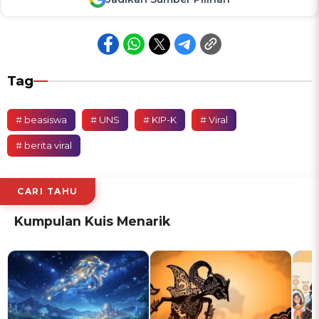
Tag
# beasiswa
# UNS
# KIP-K
# Viral
# berita viral
CARI TAHU
Kumpulan Kuis Menarik