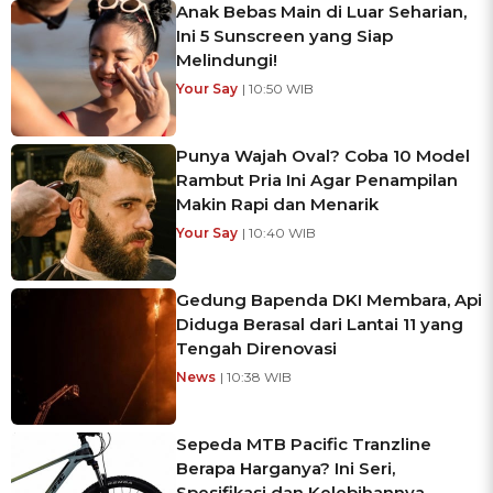
Anak Bebas Main di Luar Seharian,
Ini 5 Sunscreen yang Siap
Melindungi!
Your Say
| 10:50 WIB
Punya Wajah Oval? Coba 10 Model
Rambut Pria Ini Agar Penampilan
Makin Rapi dan Menarik
Your Say
| 10:40 WIB
Gedung Bapenda DKI Membara, Api
Diduga Berasal dari Lantai 11 yang
Tengah Direnovasi
News
| 10:38 WIB
Sepeda MTB Pacific Tranzline
Berapa Harganya? Ini Seri,
Spesifikasi dan Kelebihannya