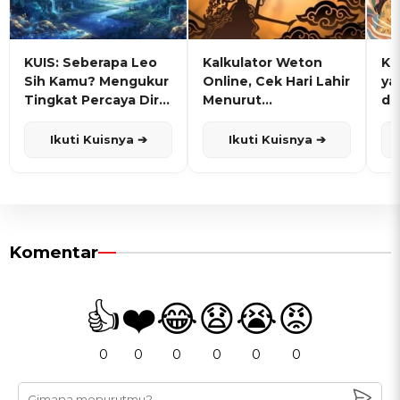
KUIS: Seberapa Leo
Kalkulator Weton
KU
Sih Kamu? Mengukur
Online, Cek Hari Lahir
ya
Tingkat Percaya Diri
Menurut
de
dan Karisma
Penanggalan Jawa
Ikuti Kuisnya ➔
Ikuti Kuisnya ➔
Komentar
👍
❤️
😂
😧
😭
😡
0
0
0
0
0
0