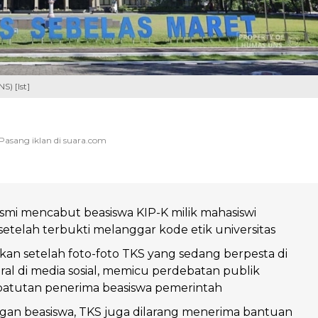
S) [Ist]
smi mencabut beasiswa KIP-K milik mahasiswi
 setelah terbukti melanggar kode etik universitas
hkan setelah foto-foto TKS yang sedang berpesta di
ral di media sosial, memicu perdebatan publik
atutan penerima beasiswa pemerintah
ngan beasiswa, TKS juga dilarang menerima bantuan