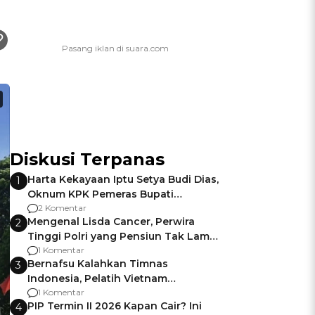
Diskusi Terpanas
Harta Kekayaan Iptu Setya Budi Dias,
1
Oknum KPK Pemeras Bupati
Pemalang
2 Komentar
Mengenal Lisda Cancer, Perwira
2
Tinggi Polri yang Pensiun Tak Lama
Usai Jadi Brigjen
1 Komentar
Bernafsu Kalahkan Timnas
3
Indonesia, Pelatih Vietnam
Berencana Pakai Jimat di Pakansari
1 Komentar
PIP Termin II 2026 Kapan Cair? Ini
4