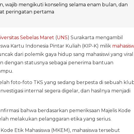
in, wajib mengikuti konseling selama enam bulan, dan
at peringatan pertama
iversitas Sebelas Maret
(
UNS
) Surakarta mengambil
a Kartu Indonesia Pintar Kuliah (KIP-K) milik
mahasisw
puncak dari polemik gaya hidup sang mahasiswi yang viral
ejalan dengan statusnya sebagai penerima bantuan
ampu.
etelah foto-foto TKS yang sedang berpesta di sebuah klu
estigasi internal segera digelar, dan hasilnya menjadi
nfirmasi bahwa berdasarkan pemeriksaan Majelis Kode
elah melakukan pelanggaran etika yang serius.
s Kode Etik Mahasiswa (MKEM), mahasiswa tersebut