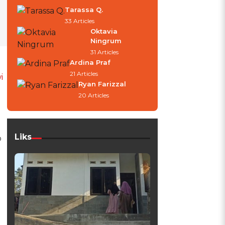
Tarassa Q.
33 Articles
Oktavia
Ningrum
31 Articles
Ardina Praf
21 Articles
i
Ryan Farizzal
20 Articles
Liks
b