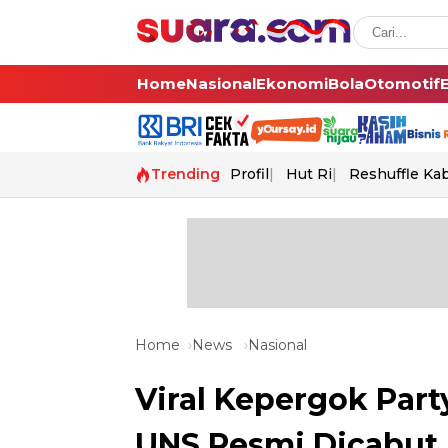
Home
Nasional
Ekonomi
Bola
Otomotif
Trending
Profil
Hut Ri
Reshuffle Ka
Home
News
Nasional
Viral Kepergok Part
UNS Resmi Dicabut