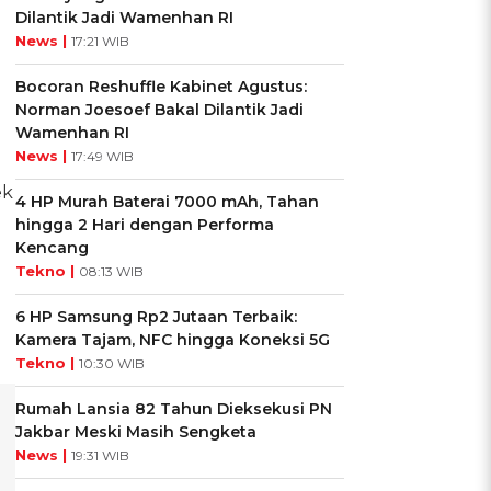
Dilantik Jadi Wamenhan RI
News |
17:21 WIB
Bocoran Reshuffle Kabinet Agustus:
Norman Joesoef Bakal Dilantik Jadi
Wamenhan RI
News |
17:49 WIB
ek
4 HP Murah Baterai 7000 mAh, Tahan
hingga 2 Hari dengan Performa
Kencang
Tekno |
08:13 WIB
6 HP Samsung Rp2 Jutaan Terbaik:
Kamera Tajam, NFC hingga Koneksi 5G
Tekno |
10:30 WIB
Rumah Lansia 82 Tahun Dieksekusi PN
Jakbar Meski Masih Sengketa
News |
19:31 WIB