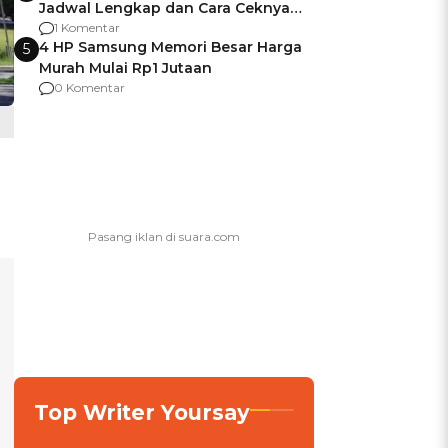
Jadwal Lengkap dan Cara Ceknya
agar Dana Tidak Hangus!
1 Komentar
4 HP Samsung Memori Besar Harga
5
Murah Mulai Rp1 Jutaan
0 Komentar
Top Writer Yoursay