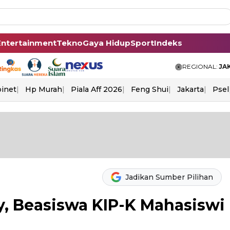
Entertainment
Tekno
Gaya Hidup
Sport
Indeks
REGIONAL:
JA
binet
Hp Murah
Piala Aff 2026
Feng Shui
Jakarta
Psel
Jadikan Sumber Pilihan
y, Beasiswa KIP-K Mahasiswi