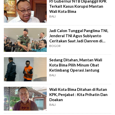
PJ Gubernur NTB Dipanggil KPK
Terkait Kasus Korupsi Mantan
Wali Kota Bima
BALI
Jadi Calon Tunggal Panglima TNI,
Jenderal TNI Agus Subiyanto
Ceritakan Saat Jadi Danrem di
Bogor
BOGOR
Sedang Ditahan, Mantan Wali
Kota Bima Pilih Minum Obat
Ketimbang Operasi Jantung
BALI
Wali Kota Bima Ditahan di Rutan
KPK, Penjabat : Kita Prihatin Dan
Doakan
BALI