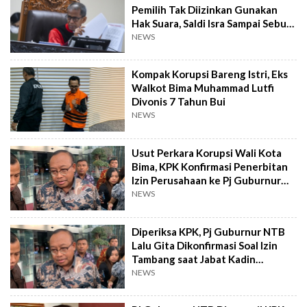
Pemilih Tak Diizinkan Gunakan
Hak Suara, Saldi Isra Sampai Sebut
Nama Mahfud MD
NEWS
Kompak Korupsi Bareng Istri, Eks
Walkot Bima Muhammad Lutfi
Divonis 7 Tahun Bui
NEWS
Usut Perkara Korupsi Wali Kota
Bima, KPK Konfirmasi Penerbitan
Izin Perusahaan ke Pj Guburnur
NTB
NEWS
Diperiksa KPK, Pj Guburnur NTB
Lalu Gita Dikonfirmasi Soal Izin
Tambang saat Jabat Kadin
Penanaman Modal
NEWS