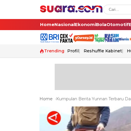
Home
Nasional
Ekonomi
Bola
Otomotif
Trending
Profil
Reshuffle Kabinet
H
Home
Kumpulan Berita Yunnan Terbaru Dan