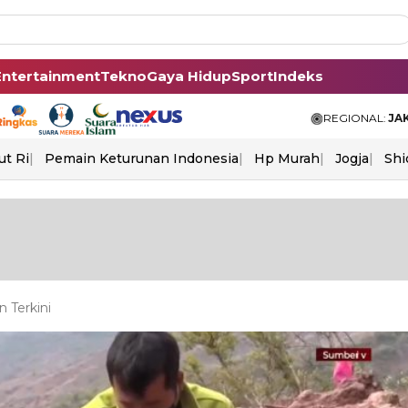
Entertainment
Tekno
Gaya Hidup
Sport
Indeks
REGIONAL:
JA
ut Ri
Pemain Keturunan Indonesia
Hp Murah
Jogja
Shi
 Terkini