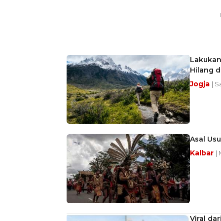
Lakukan
Hilang 
Jogja
| S
Asal Usu
Kalbar
|
Viral da