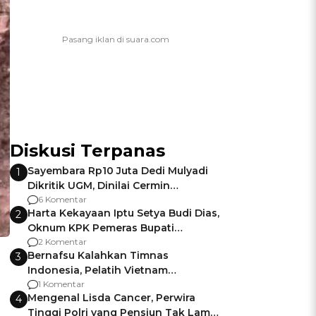
Diskusi Terpanas
Sayembara Rp10 Juta Dedi Mulyadi
1
Dikritik UGM, Dinilai Cermin
Gagalnya Negara Jamin Keamanan
6 Komentar
Harta Kekayaan Iptu Setya Budi Dias,
2
Oknum KPK Pemeras Bupati
Pemalang
2 Komentar
Bernafsu Kalahkan Timnas
3
Indonesia, Pelatih Vietnam
Berencana Pakai Jimat di Pakansari
1 Komentar
Mengenal Lisda Cancer, Perwira
4
Tinggi Polri yang Pensiun Tak Lama