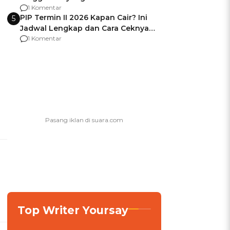
Usai Jadi Brigjen
1 Komentar
PIP Termin II 2026 Kapan Cair? Ini
5
Jadwal Lengkap dan Cara Ceknya
agar Dana Tidak Hangus!
1 Komentar
Top Writer Yoursay