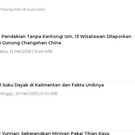
 Pendakian Tanpa Kantongi Izin, 13 Wisatawan Dilaporkan
di Gunung Changshan China
abtu, 14 Mei 2022 | 13:46 WIB
l Suku Dayak di Kalimantan dan Fakta Uniknya
 Minggu, 30 Mei 2021 | 10:01 WIB
ri Yunnan: Seberangkan Minivan Pakai Titian Kayu