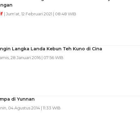
ongan
if
| Jum'at, 12 Februari 2021 | 08:48 WIB
ingin Langka Landa Kebun Teh Kuno di Cina
Kamis, 28 Januari 2016 | 07:56 WIB
empa di Yunnan
enin, 04 Agustus 2014 | 11:33 WIB