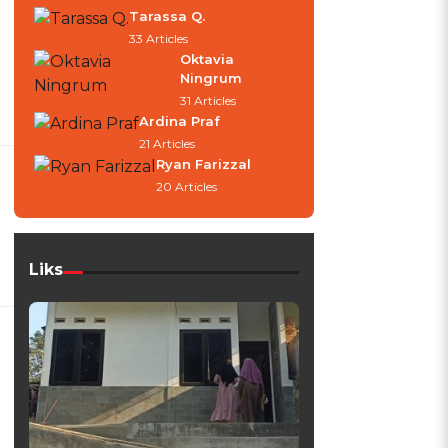
Tarassa Q.
33 Articles
Oktavia
Ningrum
31 Articles
Ardina Praf
21 Articles
Ryan Farizzal
20 Articles
Liks