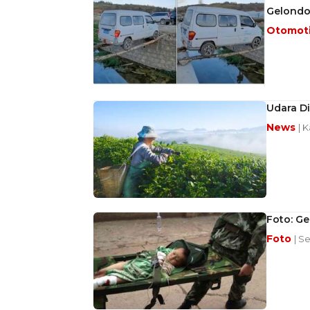
Gelond
Otomot
Udara D
News
| 
Foto: G
Foto
| S