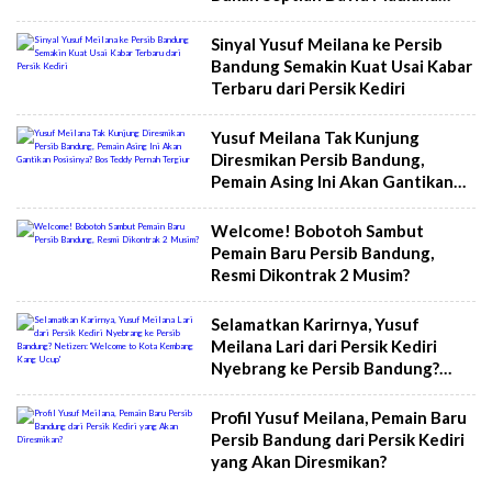
atau Yusuf Meilana
Sinyal Yusuf Meilana ke Persib
Bandung Semakin Kuat Usai Kabar
Terbaru dari Persik Kediri
Yusuf Meilana Tak Kunjung
Diresmikan Persib Bandung,
Pemain Asing Ini Akan Gantikan
Posisinya? Bos Teddy Pernah
Tergiur
Welcome! Bobotoh Sambut
Pemain Baru Persib Bandung,
Resmi Dikontrak 2 Musim?
Selamatkan Karirnya, Yusuf
Meilana Lari dari Persik Kediri
Nyebrang ke Persib Bandung?
Netizen: 'Welcome to Kota
Kembang Kang Ucup'
Profil Yusuf Meilana, Pemain Baru
Persib Bandung dari Persik Kediri
yang Akan Diresmikan?