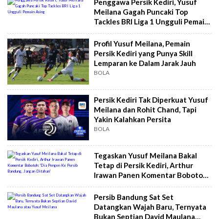
Penggawa Persik Kediri, Yusuf
Meilana Gagah Puncaki Top
Tackles BRI Liga 1 Ungguli Pemain
Asing
Profil Yusuf Meilana, Pemain
Persik Kediri yang Punya Skill
Lemparan ke Dalam Jarak Jauh
BOLA
Persik Kediri Tak Diperkuat Yusuf
Meilana dan Rohit Chand, Tapi
Yakin Kalahkan Persita
BOLA
Tegaskan Yusuf Meilana Bakal
Tetap di Persik Kediri, Arthur
Irawan Panen Komentar Bobotoh:
'Dia Pengen Ke Persib Bandung,
Jangan Ditahan'
Persib Bandung Sat Set
Datangkan Wajah Baru, Ternyata
Bukan Septian David Maulana