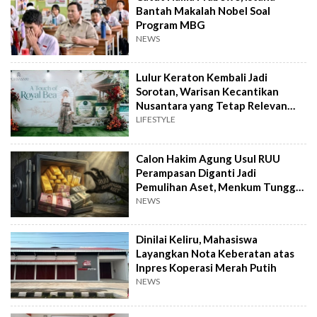
Bantah Makalah Nobel Soal
Program MBG
NEWS
Lulur Keraton Kembali Jadi
Sorotan, Warisan Kecantikan
Nusantara yang Tetap Relevan
hingga Kini
LIFESTYLE
Calon Hakim Agung Usul RUU
Perampasan Diganti Jadi
Pemulihan Aset, Menkum Tunggu
Langkah DPR
NEWS
Dinilai Keliru, Mahasiswa
Layangkan Nota Keberatan atas
Inpres Koperasi Merah Putih
NEWS