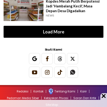
Kopdes Merah Putih Berpotensi
Jadi 'Hambalang Kecil', Masa
Depan Desa Digadaikan
NEWS
Load More
Ikuti Kami
Redaksi
Kontak
Tentang Kami
Karir
Pedoman Media Siber
Kebijakan Privasi
Saran Dan Kritik
Site Map