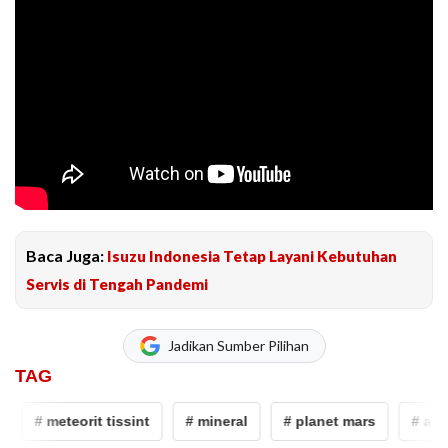
Baca Juga:
Isuzu Indonesia Tetap Layani Kebutuhan
Servis di Tengah Pandemi
Jadikan Sumber Pilihan
TAG
# meteorit tissint
# mineral
# planet mars
# aktiv