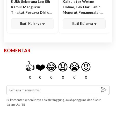
KUIS: Seberapa Leo Sih
Kalkulator Weton
Kamu? Mengukur
Online, Cek Hari Lahir
Tingkat Percaya Diri dan
Menurut Penanggalan
Karisma
Jawa
Ikuti Kuisnya ➔
Ikuti Kuisnya ➔
KOMENTAR
👍
❤️
😂
😧
😭
😡
0
0
0
0
0
0
Isi komentar sepenuhnya adalah tanggung jawab pengguna dan diatur
dalam UU ITE