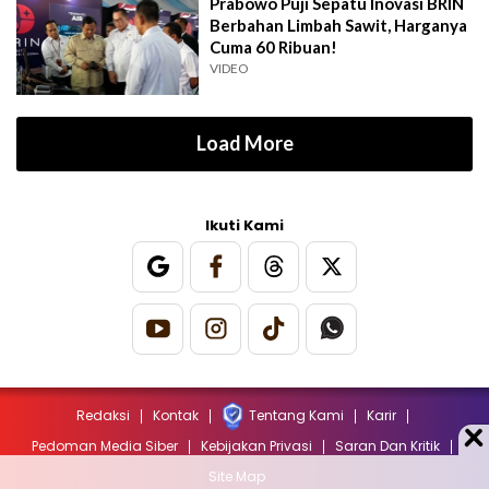
Prabowo Puji Sepatu Inovasi BRIN
Berbahan Limbah Sawit, Harganya
Cuma 60 Ribuan!
VIDEO
Load More
Ikuti Kami
Redaksi
Kontak
Tentang Kami
Karir
Pedoman Media Siber
Kebijakan Privasi
Saran Dan Kritik
Site Map