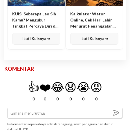
KUIS: Seberapa Leo Sih
Kalkulator Weton
Kamu? Mengukur
Online, Cek Hari Lahir
Tingkat Percaya Diri dan
Menurut Penanggalan
Karisma
Jawa
Ikuti Kuisnya ➔
Ikuti Kuisnya ➔
KOMENTAR
👍
❤️
😂
😧
😭
😡
0
0
0
0
0
0
Isi komentar sepenuhnya adalah tanggung jawab pengguna dan diatur
dalam UU ITE