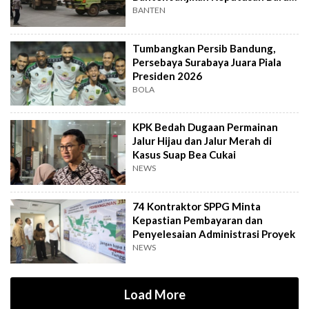
Hari Lagi
BANTEN
Tumbangkan Persib Bandung,
Persebaya Surabaya Juara Piala
Presiden 2026
BOLA
KPK Bedah Dugaan Permainan
Jalur Hijau dan Jalur Merah di
Kasus Suap Bea Cukai
NEWS
74 Kontraktor SPPG Minta
Kepastian Pembayaran dan
Penyelesaian Administrasi Proyek
NEWS
Load More