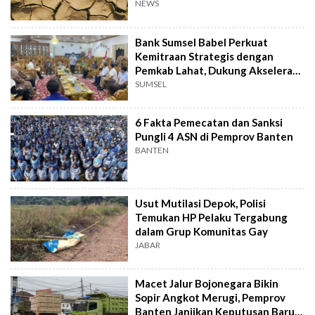
NEWS
Bank Sumsel Babel Perkuat
Kemitraan Strategis dengan
Pemkab Lahat, Dukung Akselerasi
Ekonomi Daerah
SUMSEL
6 Fakta Pemecatan dan Sanksi
Pungli 4 ASN di Pemprov Banten
BANTEN
Usut Mutilasi Depok, Polisi
Temukan HP Pelaku Tergabung
dalam Grup Komunitas Gay
JABAR
Macet Jalur Bojonegara Bikin
Sopir Angkot Merugi, Pemprov
Banten Janjikan Keputusan Baru 4