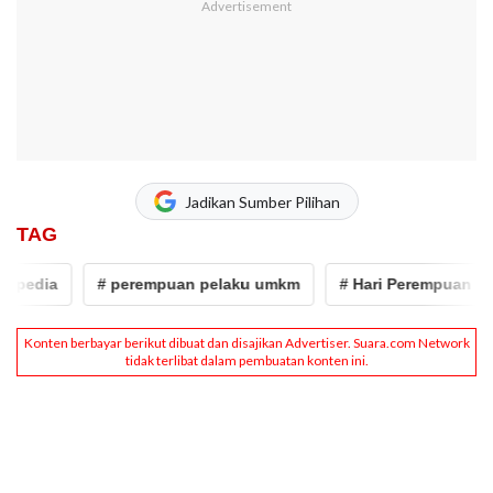
Jadikan Sumber Pilihan
TAG
pedia
# perempuan pelaku umkm
# Hari Perempuan Inter