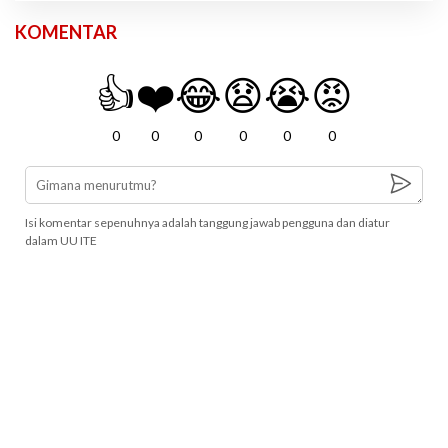
KOMENTAR
👍
❤️
😂
😧
😭
😡
0
0
0
0
0
0
Isi komentar sepenuhnya adalah tanggung jawab pengguna dan diatur
dalam UU ITE