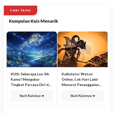
CARI TAHU
Kumpulan Kuis Menarik
KUIS: Seberapa Leo Sih
Kalkulator Weton
Kamu? Mengukur
Online, Cek Hari Lahir
Tingkat Percaya Diri dan
Menurut Penanggalan
Karisma
Jawa
Ikuti Kuisnya ➔
Ikuti Kuisnya ➔