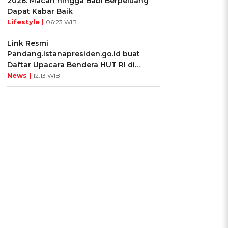
2026: Macan hingga Babi Berpeluang
Dapat Kabar Baik
Lifestyle |
06:23 WIB
Link Resmi
Pandang.istanapresiden.go.id buat
Daftar Upacara Bendera HUT RI di
Istana Negara
News |
12:13 WIB