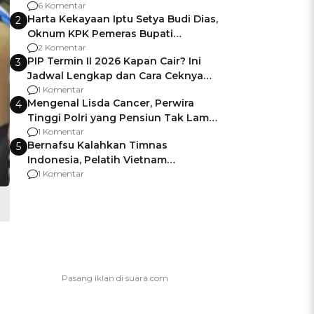
Gagalnya Negara Jamin Keamanan
6 Komentar
Harta Kekayaan Iptu Setya Budi Dias,
2
Oknum KPK Pemeras Bupati
Pemalang
2 Komentar
PIP Termin II 2026 Kapan Cair? Ini
3
Jadwal Lengkap dan Cara Ceknya
agar Dana Tidak Hangus!
1 Komentar
Mengenal Lisda Cancer, Perwira
4
Tinggi Polri yang Pensiun Tak Lama
Usai Jadi Brigjen
1 Komentar
Bernafsu Kalahkan Timnas
5
Indonesia, Pelatih Vietnam
Berencana Pakai Jimat di Pakansari
1 Komentar