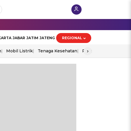
KARTA
JABAR
JATIM
JATENG
REGIONAL
›
n
Mobil Listrik
Tenaga Kesehatan
Piala Aff 2026
Ekono