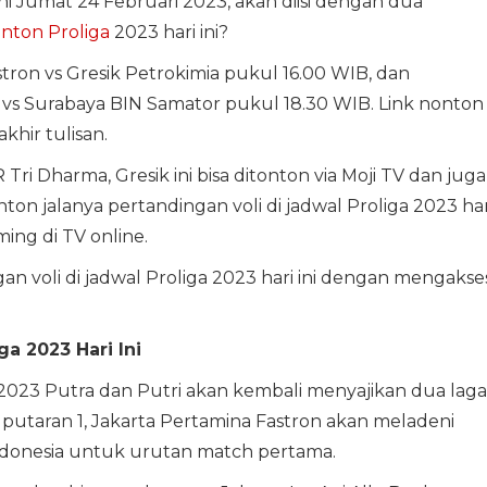
ini Jumat 24 Februari 2023, akan diisi dengan dua
onton
Proliga
2023 hari ini?
stron vs Gresik Petrokimia pukul 16.00 WIB, dan
 vs Surabaya BIN Samator pukul 18.30 WIB. Link nonton
 akhir tulisan.
Tri Dharma, Gresik ini bisa ditonton via Moji TV dan juga
on jalanya pertandingan voli di jadwal Proliga 2023 har
ming di TV online.
n voli di jadwal Proliga 2023 hari ini dengan mengakse
a 2023 Hari Ini
 2023 Putra dan Putri akan kembali menyajikan dua laga
ara putaran 1, Jakarta Pertamina Fastron akan meladeni
ndonesia untuk urutan match pertama.