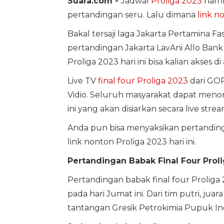
Suara.com -
Jadwal
Proliga 2023
hari 
pertandingan seru. Lalu dimana
link n
Bakal tersaji laga Jakarta Pertamina Fa
pertandingan Jakarta LavAni Allo Bank
Proliga 2023 hari ini bisa kalian akses di
Live TV
final four Proliga 2023
dari GOR 
Vidio. Seluruh masyarakat dapat menont
ini yang akan disiarkan secara live strea
Anda pun bisa menyaksikan pertandinga
link nonton Proliga 2023 hari ini.
Pertandingan Babak Final Four Prolig
Pertandingan babak final four Proliga
pada hari Jumat ini. Dari tim putri, ju
tantangan Gresik Petrokimia Pupuk I