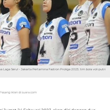
ua Laga Seru! - Jakarta Pertamina Fastron Proliga 2023, tim bola voli putri