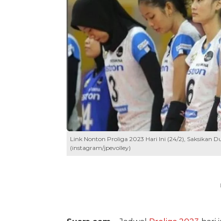
Link Nonton Proliga 2023 Hari Ini (24/2), Saksikan D
(instagram/jpevolley)