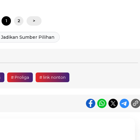
1
2
>
Jadikan Sumber Pilihan
3
# Proliga
# link nonton