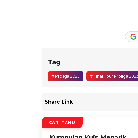
Tag
# Proliga 2023
# Final Four Proliga 202
Share Link
CARI TAHU
Kumpulan Kuis Menarik