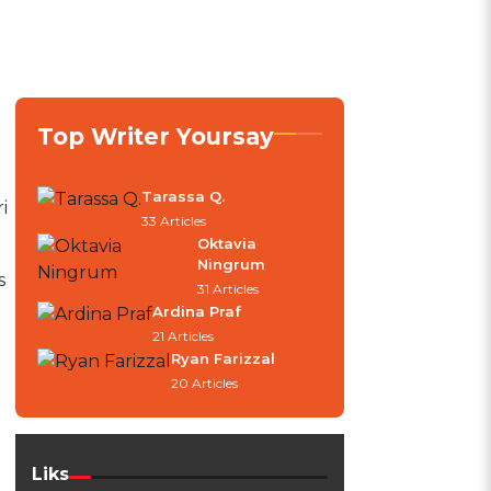
Top Writer Yoursay
Tarassa Q.
i
33 Articles
Oktavia
Ningrum
s
31 Articles
Ardina Praf
21 Articles
Ryan Farizzal
20 Articles
Liks