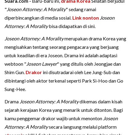
Suara.com -
Baru-baru ini,
drama Korea
Selatan berjudul
"
Joseon Attorney: A Morality
" sedang ramai
diperbincangkan di media sosial.
Link nonton
Joseon
Attorney: A Morality
bisa didapatkan di sini.
Joseon Attorney: A Morality
merupakan drama Korea yang
mengisahkan tentang seorang pengacara yang berjuang
untuk keadilan di era Joseon. Drama ini adalah adaptasi
webtoon "
Joseon Lawyer
" yang ditulis oleh Jeongjae dan
Shim Gun.
Drakor
ini disutradarai oleh Lee Jung-Sub dan
dibintangi oleh aktor terkenal seperti Park Si-Hoo dan Go
Sung-Hee.
Drama
Joseon Attorney: A Morality
dikemas dalam kisah
sejarah kerajaan Korea yang menarik untuk ditonton. Bagi
kamu penggemar drakor wajib untuk menonton
Joseon
Attorney: A Morality
secara langsung melalui platform