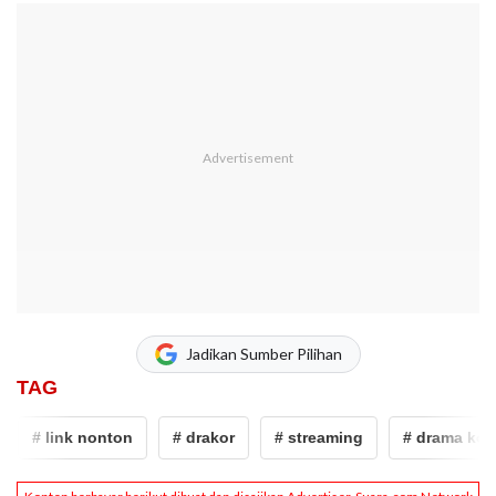
Jadikan Sumber Pilihan
TAG
# link nonton
# drakor
# streaming
# drama korea