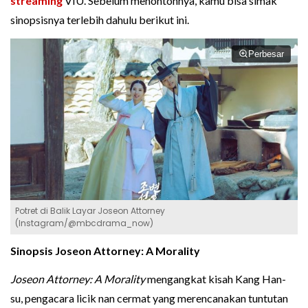
streaming
VIU. Sebelum menontonnya, kamu bisa simak
sinopsisnya terlebih dahulu berikut ini.
Perbesar
Potret di Balik Layar Joseon Attorney
(Instagram/@mbcdrama_now)
Sinopsis Joseon Attorney: A Morality
Joseon Attorney: A Morality
mengangkat kisah Kang Han-
su, pengacara licik nan cermat yang merencanakan tuntutan