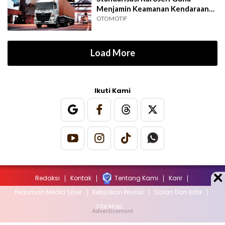
Menjamin Keamanan Kendaraan
Niaga
OTOMOTIF
Load More
Ikuti Kami
Redaksi
Kontak
Tentang Kami
Karir
Pedoman Media Siber
Kebijakan Privasi
Saran Dan Kritik
Site Map