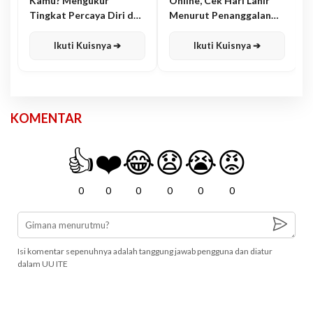
Kamu? Mengukur
Online, Cek Hari Lahir
Tingkat Percaya Diri dan
Menurut Penanggalan
Karisma
Jawa
Ikuti Kuisnya ➔
Ikuti Kuisnya ➔
KOMENTAR
👍
❤️
😂
😧
😭
😡
0
0
0
0
0
0
Isi komentar sepenuhnya adalah tanggung jawab pengguna dan diatur
dalam UU ITE