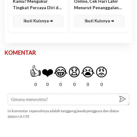
Kamu? Mengukur
Online, Cek Hari Lahir
Tingkat Percaya Diri dan
Menurut Penanggalan
Karisma
Jawa
Ikuti Kuisnya ➔
Ikuti Kuisnya ➔
KOMENTAR
👍
❤️
😂
😧
😭
😡
0
0
0
0
0
0
Isi komentar sepenuhnya adalah tanggung jawab pengguna dan diatur
dalam UU ITE