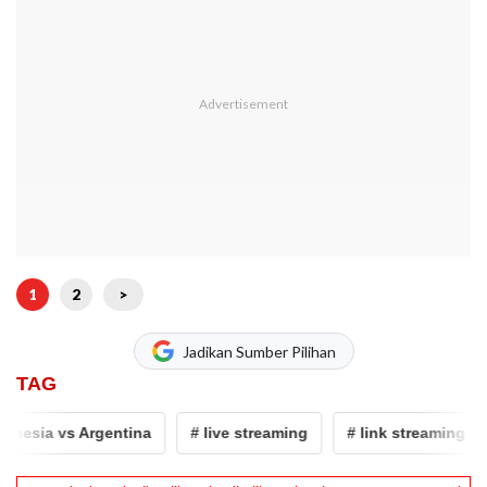
1
2
>
Jadikan Sumber Pilihan
TAG
nesia vs Argentina
# live streaming
# link streaming