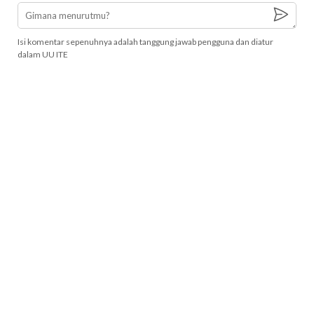
Isi komentar sepenuhnya adalah tanggung jawab pengguna dan diatur
dalam UU ITE