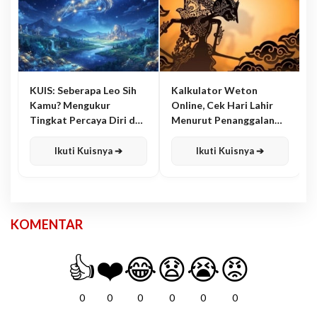
KUIS: Seberapa Leo Sih
Kalkulator Weton
Kamu? Mengukur
Online, Cek Hari Lahir
Tingkat Percaya Diri dan
Menurut Penanggalan
Karisma
Jawa
Ikuti Kuisnya ➔
Ikuti Kuisnya ➔
KOMENTAR
👍
❤️
😂
😧
😭
😡
0
0
0
0
0
0