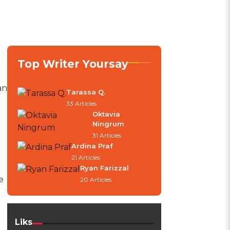
Top Writer Yoursay
an
Tarassa Q.
33 Articles
Oktavia
Ningrum
31 Articles
Ardina Praf
21 Articles
Ryan Farizzal
e
20 Articles
Liks