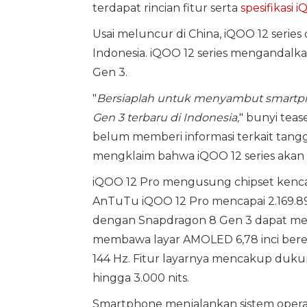
terdapat rincian fitur serta
spesifikasi 
Usai meluncur di China, iQOO 12 series
Indonesia. iQOO 12 series mengandalka
Gen 3.
"
Bersiaplah untuk menyambut smartp
Gen 3 terbaru di Indonesia,
" bunyi tea
belum memberi informasi terkait tangg
mengklaim bahwa iQOO 12 series akan
iQOO 12 Pro mengusung chipset kenca
AnTuTu iQOO 12 Pro mencapai 2.169.89
dengan Snapdragon 8 Gen 3 dapat men
membawa layar AMOLED 6,78 inci bereso
144 Hz. Fitur layarnya mencakup duku
hingga 3.000 nits.
Smartphone menjalankan sistem operasi