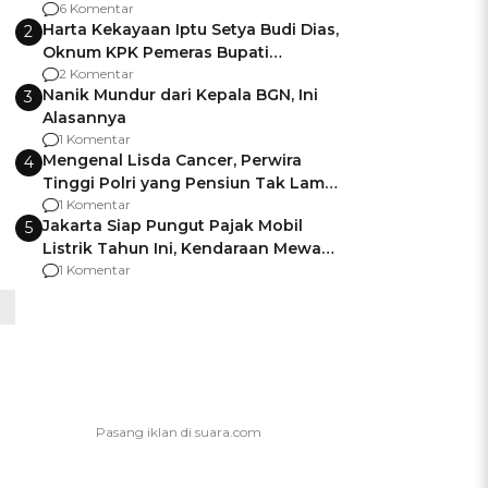
Gagalnya Negara Jamin Keamanan
6 Komentar
Harta Kekayaan Iptu Setya Budi Dias,
2
Oknum KPK Pemeras Bupati
Pemalang
2 Komentar
Nanik Mundur dari Kepala BGN, Ini
3
Alasannya
1 Komentar
Mengenal Lisda Cancer, Perwira
4
Tinggi Polri yang Pensiun Tak Lama
Usai Jadi Brigjen
1 Komentar
Jakarta Siap Pungut Pajak Mobil
5
Listrik Tahun Ini, Kendaraan Mewah
Kena hingga 75% PKB
1 Komentar