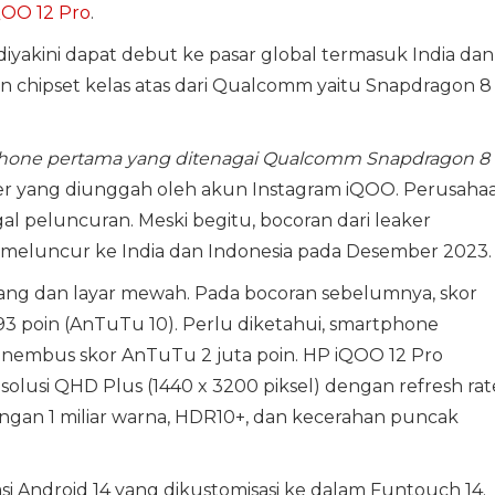
iQOO 12 Pro
.
 diyakini dapat debut ke pasar global termasuk India dan
n chipset kelas atas dari Qualcomm yaitu Snapdragon 8
hone pertama yang ditenagai Qualcomm Snapdragon 8
ser yang diunggah oleh akun Instagram iQOO. Perusaha
al peluncuran. Meski begitu, bocoran dari leaker
 meluncur ke India dan Indonesia pada Desember 2023.
ng dan layar mewah. Pada bocoran sebelumnya, skor
3 poin (AnTuTu 10). Perlu diketahui, smartphone
embus skor AnTuTu 2 juta poin. HP iQOO 12 Pro
lusi QHD Plus (1440 x 3200 piksel) dengan refresh rat
ngan 1 miliar warna, HDR10+, dan kecerahan puncak
 Android 14 yang dikustomisasi ke dalam Funtouch 14.