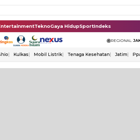
Entertainment
Tekno
Gaya Hidup
Sport
Indeks
REGIONAL:
JA
Shio
Kulkas
Mobil Listrik
Tenaga Kesehatan
Jatim
Pp