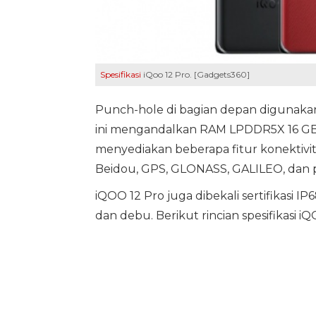
Spesifikasi
iQoo 12 Pro. [Gadgets360]
Punch-hole di bagian depan digunaka
ini mengandalkan RAM LPDDR5X 16 GB 
menyediakan beberapa fitur konektivit
Beidou, GPS, GLONASS, GALILEO, dan 
iQOO 12 Pro juga dibekali sertifikasi 
dan debu. Berikut rincian spesifikasi iQ