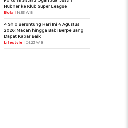
Fortuna Sittard Ogah Jual Justin
Hubner ke Klub Super League
Bola |
14:53 WIB
4 Shio Beruntung Hari Ini 4 Agustus
2026: Macan hingga Babi Berpeluang
Dapat Kabar Baik
Lifestyle |
06:23 WIB