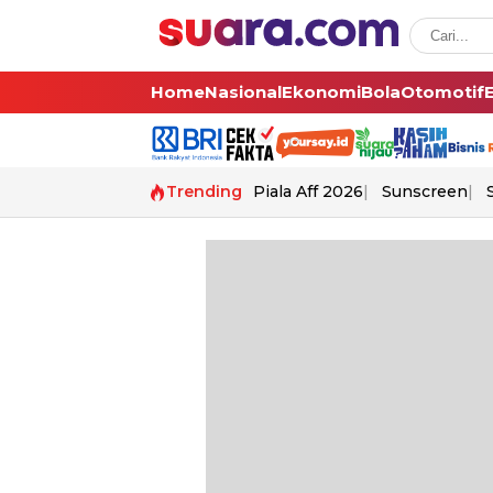
Home
Nasional
Ekonomi
Bola
Otomotif
Trending
Piala Aff 2026
Sunscreen