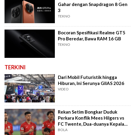
Gahar dengan Snapdragon 8 Gen
3
TEKNO
Bocoran Spesifikasi Realme GT5
Pro Beredar, Bawa RAM 16 GB
TEKNO
TERKINI
Dari Mobil Futuristik hingga
Hiburan, Ini Serunya GIIAS 2026
VIDEO
Rekan Setim Bongkar Duduk
Perkara Konflik Mees Hilgers vs
FC Twente, Dua-duanya Kepala
Batu
BOLA