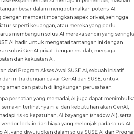
i fase eksperimentasi AI menuju implementasi, masalah
angan besar dalam mengoptimalkan potensi AI.
ang dengan mempertimbangkan aspek privasi, sehingga
diatur seperti keuangan, atau mereka yang perlu
arus membangun solusi AI mereka sendiri yang seringka
SE AI hadir untuk mengatasi tantangan ini dengan
n solusi GenAI privat dengan mudah, menjaga
tan dan kekuatan AI.
dari Program Akses Awal SUSE AI, sebuah inisiatif
n dan mitra dengan pakar GenAI dari SUSE, untuk
yang aman dan patuh di lingkungan perusahaan.
i tanpa perhatian yang memadai, AI juga dapat menimbulk
g semakin terlihatnya nilai dan kebutuhan akan GenAI,
api risiko kepatuhan, AI bayangan (shadow AI), serta
vendor lock-in dan biaya yang melonjak pada solusi AI
 AI, yang diwujudkan dalam solusi SUSE AI dan Progra