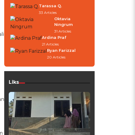
Tarassa Q.
33 Articles
Oktavia
Ningrum
31 Articles
li
Ardina Praf
21 Articles
Ryan Farizzal
20 Articles
Liks
an
m