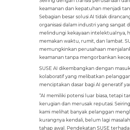
Seiring dengan transisi perusahaan dar
keamanan dan kepatuhan menjadi tant
Sebagian besar solusi AI tidak diranc
organisasi dalam industri yang sangat 
melindungi kekayaan intelektualnya, h
memakan waktu, rumit, dan lambat. SU
memungkinkan perusahaan menjalanka
keamanan tanpa mengorbankan kecepa
SUSE AI dikembangkan dengan masukan 
kolaboratif yang melibatkan pelangga
menciptakan dasar bagi AI generatif 
“AI memiliki potensi luar biasa, tetap
kerugian dan merusak reputasi. Seirin
kami melihat banyak pelanggan menghad
kurangnya kendali, belum lagi masalah 
tahap awal. Pendekatan SUSE terhadap