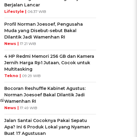
Berjalan Lancar
Lifestyle |
06:37 WIB
Profil Norman Joesoef, Pengusaha
Muda yang Disebut-sebut Bakal
Dilantik Jadi Wamenhan RI
News |
17:21 WIB
4 HP Redmi Memori 256 GB dan Kamera
Jernih Harga Rp1 Jutaan, Cocok untuk
Multitasking
Tekno |
09:29 WIB
Bocoran Reshuffle Kabinet Agustus:
Norman Joesoef Bakal Dilantik Jadi
si
Wamenhan RI
News |
17:49 WIB
Jalan Santai Cocoknya Pakai Sepatu
Apa? Ini 6 Produk Lokal yang Nyaman
Buat 17 Agustusan