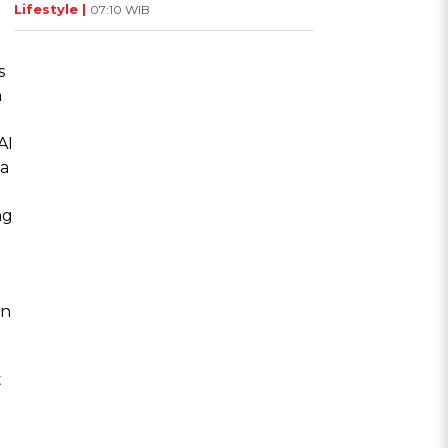
Lifestyle |
07:10 WIB
s
n
AI
a
ng
an
t