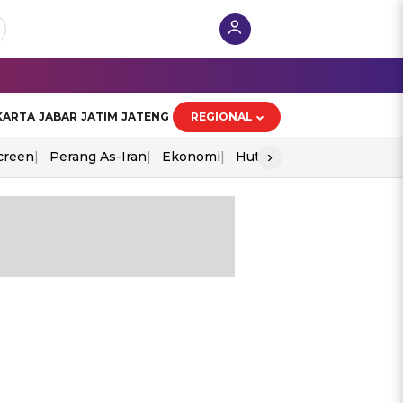
KARTA
JABAR
JATIM
JATENG
REGIONAL
›
creen
Perang As-Iran
Ekonomi
Hut Ri