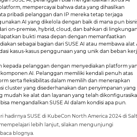
atform, mempercayai bahwa data yang dihasilkan
a pribadi pelanggan dan IP mereka tetap terjaga
unakan AI yang dikelola dengan baik di mana pun bisni
i on-premise, hybrid, cloud, dan bahkan di lingkunga
ndapatkan bukti masa depan dengan memanfaatkan
akan sebagai bagian dari SUSE AI atau membawa alat 
asi kasus-kasus penggunaan yang unik dan beban kerj
han kepada pelanggan dengan menyediakan platform ya
 komponen AI. Pelanggan memiliki kendali penuh atas
m serta fleksibilitas dalam memilih dan menerapkan
asi cluster yang disederhanakan dan penyimpanan yang
ng mudah ke alat dan layanan yang telah dikonfigurasik
isa mengandalkan SUSE AI dalam kondisi apa pun.
ri hadirnya SUSE di KubeCon North America 2024 di Sal
mempelajari lebih lanjut, silakan mengunjungi
 baca blognya.