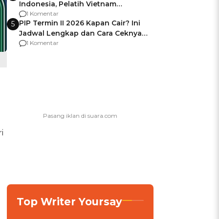
Indonesia, Pelatih Vietnam
Berencana Pakai Jimat di Pakansari
1 Komentar
PIP Termin II 2026 Kapan Cair? Ini
5
Jadwal Lengkap dan Cara Ceknya
agar Dana Tidak Hangus!
1 Komentar
i
Top Writer Yoursay