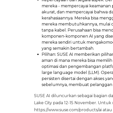
mereka - mempercayai keamanan pl
akurat, dan mempercayai bahwa dat
kerahasiaannya. Mereka bisa mengg
mereka membutuhkannya, mulai dar
tanpa kabel. Perusahaan bisa me
komponen-komponen AI yang disedi
mereka sendiri untuk mengakomod
yang semakin bertambah.
Pilihan: SUSE AI memberikan pili
aman di mana mereka bisa memilih
optimasi dan pengembangan platfor
large language model (LLM). Oper
persisten disertai dengan akses ya
sebelumnya, membuat pelanggan b
SUSE AI diluncurkan sebagai bagian da
Lake City pada 12-15 November. Untuk 
https://www.suse.com/products/ai atau