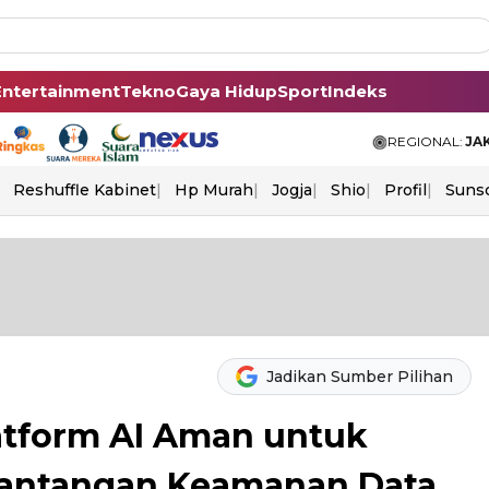
Entertainment
Tekno
Gaya Hidup
Sport
Indeks
REGIONAL:
JA
Reshuffle Kabinet
Hp Murah
Jogja
Shio
Profil
Suns
Jadikan Sumber Pilihan
atform AI Aman untuk
Tantangan Keamanan Data