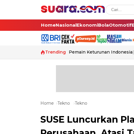
Home
Nasional
Ekonomi
Bola
Otomotif
Trending
Pemain Keturunan Indonesia
Home
Tekno
Tekno
SUSE Luncurkan Pl
Perusahaan, Atasi 