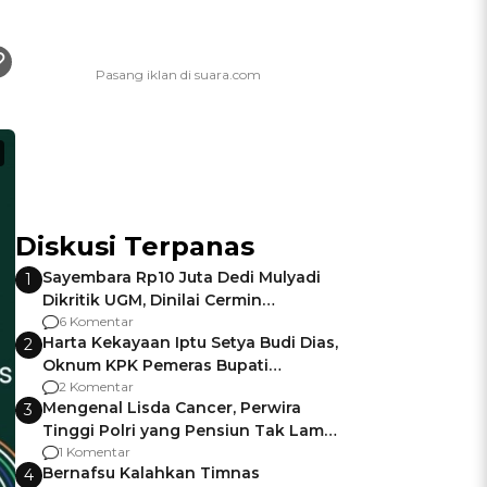
Diskusi Terpanas
Sayembara Rp10 Juta Dedi Mulyadi
1
Dikritik UGM, Dinilai Cermin
Gagalnya Negara Jamin Keamanan
6 Komentar
Harta Kekayaan Iptu Setya Budi Dias,
2
Oknum KPK Pemeras Bupati
Pemalang
2 Komentar
Mengenal Lisda Cancer, Perwira
3
Tinggi Polri yang Pensiun Tak Lama
Usai Jadi Brigjen
1 Komentar
Bernafsu Kalahkan Timnas
4