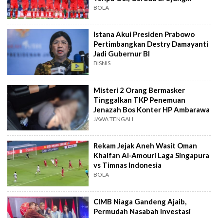
Tanduk
BOLA
Istana Akui Presiden Prabowo
Pertimbangkan Destry Damayanti
Jadi Gubernur BI
BISNIS
Misteri 2 Orang Bermasker
Tinggalkan TKP Penemuan
Jenazah Bos Konter HP Ambarawa
JAWA TENGAH
Rekam Jejak Aneh Wasit Oman
Khalfan Al-Amouri Laga Singapura
vs Timnas Indonesia
BOLA
CIMB Niaga Gandeng Ajaib,
Permudah Nasabah Investasi