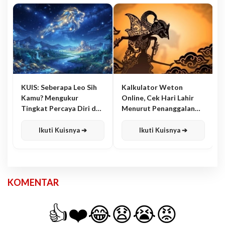
KUIS: Seberapa Leo Sih
Kalkulator Weton
Kamu? Mengukur
Online, Cek Hari Lahir
Tingkat Percaya Diri dan
Menurut Penanggalan
Karisma
Jawa
Ikuti Kuisnya ➔
Ikuti Kuisnya ➔
KOMENTAR
👍
❤️
😂
😧
😭
😡