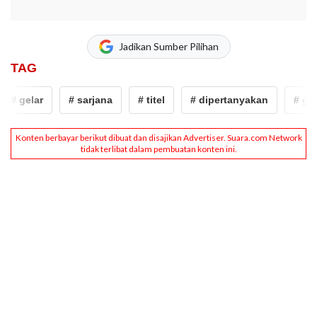
Jadikan Sumber Pilihan
TAG
gelar
# sarjana
# titel
# dipertanyakan
# gelar sa