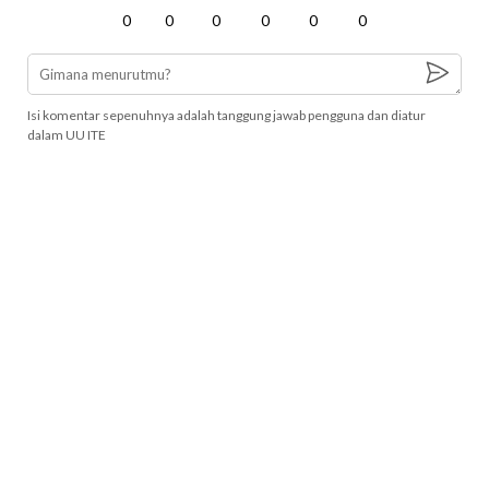
0
0
0
0
0
0
Isi komentar sepenuhnya adalah tanggung jawab pengguna dan diatur
dalam UU ITE