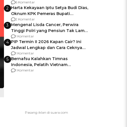
Gagalnya Negara Jamin Keamanan
6 Komentar
Harta Kekayaan Iptu Setya Budi Dias,
2
Oknum KPK Pemeras Bupati
Pemalang
2 Komentar
Mengenal Lisda Cancer, Perwira
3
Tinggi Polri yang Pensiun Tak Lama
Usai Jadi Brigjen
1 Komentar
PIP Termin II 2026 Kapan Cair? Ini
4
Jadwal Lengkap dan Cara Ceknya
agar Dana Tidak Hangus!
1 Komentar
Bernafsu Kalahkan Timnas
5
Indonesia, Pelatih Vietnam
Berencana Pakai Jimat di Pakansari
1 Komentar