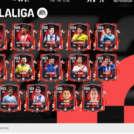
Perbesar
orts)