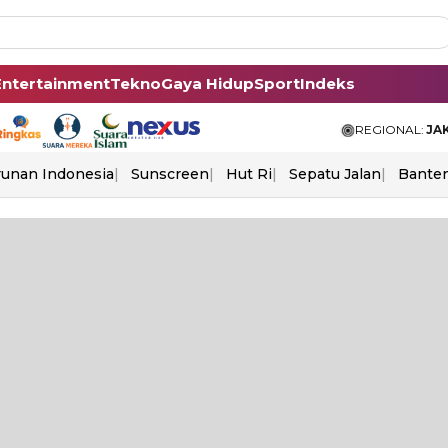
Entertainment
Tekno
Gaya Hidup
Sport
Indeks
REGIONAL:
JA
unan Indonesia
Sunscreen
Hut Ri
Sepatu Jalan
Bante