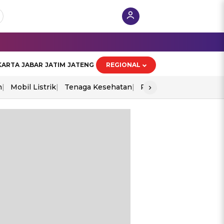
KARTA
JABAR
JATIM
JATENG
REGIONAL
›
n
Mobil Listrik
Tenaga Kesehatan
Perang As-Iran
Ekon