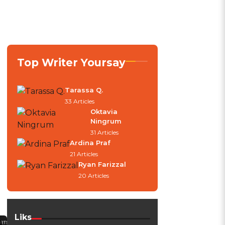
Top Writer Yoursay
Tarassa Q.
33 Articles
Oktavia
Ningrum
31 Articles
Ardina Praf
21 Articles
Ryan Farizzal
20 Articles
Liks