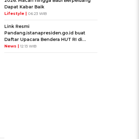
2026: Macan hingga Babi Berpeluang
Dapat Kabar Baik
Lifestyle |
06:23 WIB
Link Resmi
Pandang.istanapresiden.go.id buat
Daftar Upacara Bendera HUT RI di
Istana Negara
News |
12:13 WIB
u