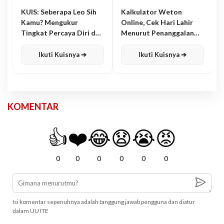
KUIS: Seberapa Leo Sih
Kalkulator Weton
Kamu? Mengukur
Online, Cek Hari Lahir
Tingkat Percaya Diri dan
Menurut Penanggalan
Karisma
Jawa
Ikuti Kuisnya ➔
Ikuti Kuisnya ➔
KOMENTAR
👍
❤️
😂
😧
😭
😡
0
0
0
0
0
0
Isi komentar sepenuhnya adalah tanggung jawab pengguna dan diatur
dalam UU ITE