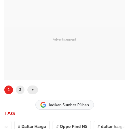
1
2
>
Jadikan Sumber Pilihan
TAG
o
# Daftar Harga
# Oppo Find N5
# daftar harga hp 