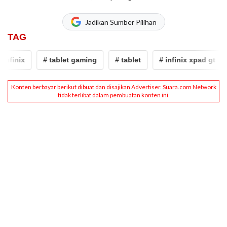
Jadikan Sumber Pilihan
TAG
inix
# tablet gaming
# tablet
# infinix xpad gt
# 