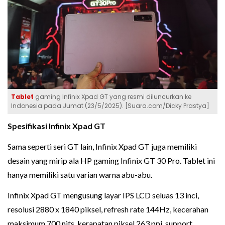
Tablet
gaming Infinix Xpad GT yang resmi diluncurkan ke
Indonesia pada Jumat (23/5/2025). [Suara.com/Dicky Prastya]
Spesifikasi Infinix Xpad GT
Sama seperti seri GT lain, Infinix Xpad GT juga memiliki
desain yang mirip ala HP gaming Infinix GT 30 Pro. Tablet ini
hanya memiliki satu varian warna abu-abu.
Infinix Xpad GT mengusung layar IPS LCD seluas 13 inci,
resolusi 2880 x 1840 piksel, refresh rate 144Hz, kecerahan
maksimum 700 nits, kerapatan piksel 263 ppi, support