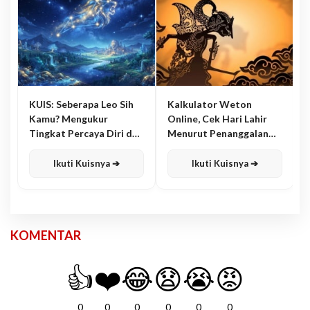
KUIS: Seberapa Leo Sih
Kalkulator Weton
Kamu? Mengukur
Online, Cek Hari Lahir
Tingkat Percaya Diri dan
Menurut Penanggalan
Karisma
Jawa
Ikuti Kuisnya ➔
Ikuti Kuisnya ➔
KOMENTAR
👍
❤️
😂
😧
😭
😡
0
0
0
0
0
0