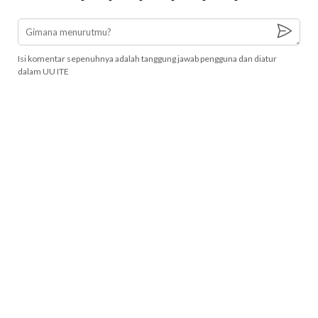
Isi komentar sepenuhnya adalah tanggung jawab pengguna dan diatur
dalam UU ITE