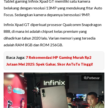
Tablet gaming Infinix Xpad GT memiliki satu kamera
belakang dengan resolusi 13MP yang mendukung fitur Auto
Focus. Sedangkan kamera depannya beresolusi 9MP.
Infinix Xpad GT diperkuat prosesor Qualcomm Snapdragon
888, di mana ini adalah chipset kelas premium yang
dihadirkan tahun 2020 lalu. Varian memori yang tersedia
adalah RAM 8GB dan ROM 256GB.
Baca Juga:
7 Rekomendasi HP Gaming Murah Rp2
Jutaan Mei 2025: Spek Gahar, Skor AnTuTu Tinggi!
Perbesar