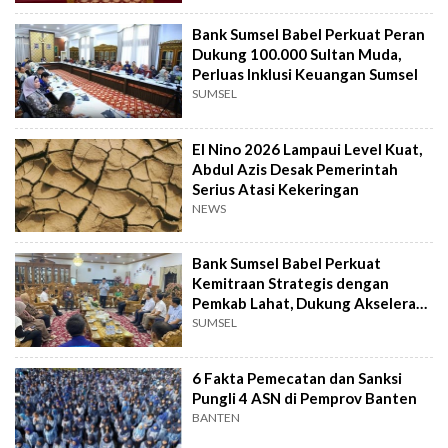
Bank Sumsel Babel Perkuat Peran
Dukung 100.000 Sultan Muda,
Perluas Inklusi Keuangan Sumsel
SUMSEL
El Nino 2026 Lampaui Level Kuat,
Abdul Azis Desak Pemerintah
Serius Atasi Kekeringan
NEWS
Bank Sumsel Babel Perkuat
Kemitraan Strategis dengan
Pemkab Lahat, Dukung Akselerasi
Ekonomi Daerah
SUMSEL
6 Fakta Pemecatan dan Sanksi
Pungli 4 ASN di Pemprov Banten
BANTEN