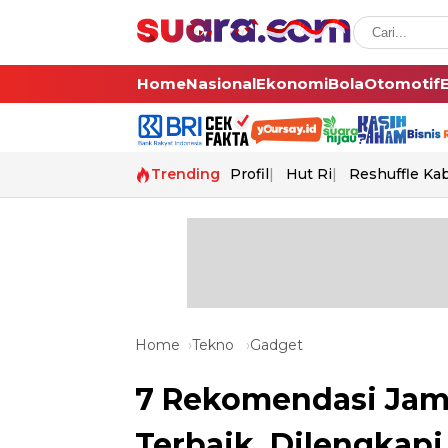
Home
Nasional
Ekonomi
Bola
Otomotif
Trending
Profil
Hut Ri
Reshuffle Ka
Home
Tekno
Gadget
7 Rekomendasi Jam
Terbaik, Dilengkap