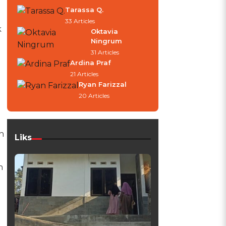
Tarassa Q.
33 Articles
k
Oktavia
Ningrum
31 Articles
Ardina Praf
21 Articles
Ryan Farizzal
20 Articles
n
Liks
n