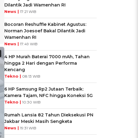
Dilantik Jadi Wamenhan RI
News |
17:21 WIB
Bocoran Reshuffle Kabinet Agustus:
Norman Joesoef Bakal Dilantik Jadi
Wamenhan RI
News |
17:49 WIB
4 HP Murah Baterai 7000 mAh, Tahan
hingga 2 Hari dengan Performa
Kencang
Tekno |
08:13 WIB
6 HP Samsung Rp2 Jutaan Terbaik:
Kamera Tajam, NFC hingga Koneksi 5G
Tekno |
10:30 WIB
Rumah Lansia 82 Tahun Dieksekusi PN
Jakbar Meski Masih Sengketa
News |
19:31 WIB