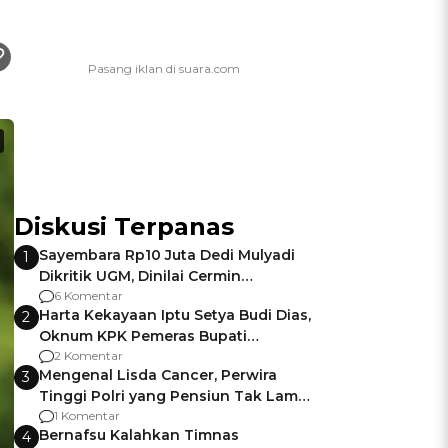
Diskusi Terpanas
Sayembara Rp10 Juta Dedi Mulyadi
1
Dikritik UGM, Dinilai Cermin
Gagalnya Negara Jamin Keamanan
6 Komentar
Harta Kekayaan Iptu Setya Budi Dias,
2
Oknum KPK Pemeras Bupati
Pemalang
2 Komentar
Mengenal Lisda Cancer, Perwira
3
Tinggi Polri yang Pensiun Tak Lama
Usai Jadi Brigjen
1 Komentar
Bernafsu Kalahkan Timnas
4