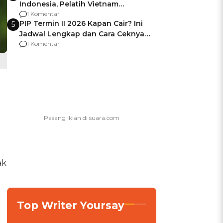
Indonesia, Pelatih Vietnam
Berencana Pakai Jimat di Pakansari
1 Komentar
PIP Termin II 2026 Kapan Cair? Ini
5
Jadwal Lengkap dan Cara Ceknya
agar Dana Tidak Hangus!
1 Komentar
ak
Top Writer Yoursay