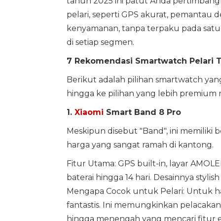
tahun 2025 ini patut Anda pertimbang
pelari, seperti GPS akurat, pemantau de
kenyamanan, tanpa terpaku pada satu r
di setiap segmen.
7 Rekomendasi Smartwatch Pelari 
Berikut adalah pilihan smartwatch yan
hingga ke pilihan yang lebih premium 
1.
Xiaomi
Smart Band 8 Pro
Meskipun disebut "Band", ini memiliki
harga yang sangat ramah di kantong.
Fitur Utama: GPS built-in, layar AMOL
baterai hingga 14 hari. Desainnya stylish
Mengapa Cocok untuk Pelari: Untuk har
fantastis. Ini memungkinkan pelacakan 
hingga menengah yang mencari fitur es