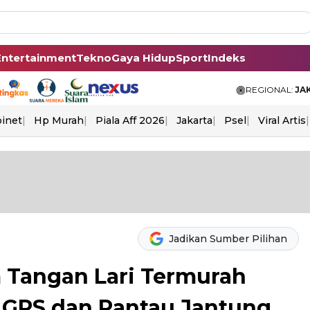
Entertainment
Tekno
Gaya Hidup
Sport
Indeks
REGIONAL:
JA
binet
Hp Murah
Piala Aff 2026
Jakarta
Psel
Viral Artis
Jadikan Sumber Pilihan
 Tangan Lari Termurah
i GPS dan Pantau Jantung