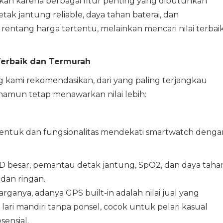
kan karena berbagai fitur penting yang dibutuhkan
tak jantung reliable, daya tahan baterai, dan
entang harga tertentu, melainkan mencari nilai terbai
Terbaik dan Termurah
g kami rekomendasikan, dari yang paling terjangkau
namun tetap menawarkan nilai lebih:
 bentuk dan fungsionalitas mendekati smartwatch denga
ED besar, pemantau detak jantung, SpO2, dan daya taha
 dan ringan.
ganya, adanya GPS built-in adalah nilai jual yang
lari mandiri tanpa ponsel, cocok untuk pelari kasual
ensial.