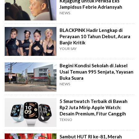
Kejagung untuk Periksa Eks
Jampidsus Febrie Adriansyah
NEWS
BLACKPINK Hadir Lengkap di
Perayaan 10 Tahun Debut, Acara
Banjir Kritik
YOUR SAY
Begini Kondisi Sekolah di Jaksel
Usai Temuan 995 Senjata, Yayasan
Buka Suara
NEWS
5 Smartwatch Terbaik di Bawah
Rp2 Juta Mirip Apple Watch:
Desain Premium, Fitur Canggih
TEKNO
Sambut HUT RI ke-81, Merah