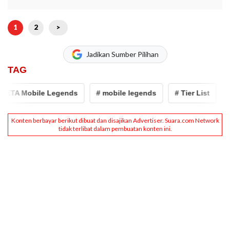
1
2
>
Jadikan Sumber Pilihan
TAG
TA Mobile Legends
# mobile legends
# Tier List
# H