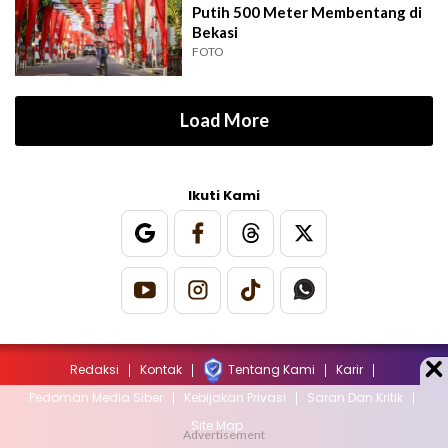
Putih 500 Meter Membentang di
Bekasi
FOTO
Load More
Ikuti Kami
Redaksi
Kontak
Tentang Kami
Karir
Pedoman Media Siber
Kebijakan Privasi
Saran Dan Kritik
Site Map