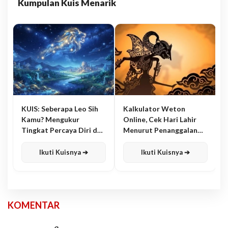
Kumpulan Kuis Menarik
KUIS: Seberapa Leo Sih
Kalkulator Weton
Kamu? Mengukur
Online, Cek Hari Lahir
Tingkat Percaya Diri dan
Menurut Penanggalan
Karisma
Jawa
Ikuti Kuisnya ➔
Ikuti Kuisnya ➔
KOMENTAR