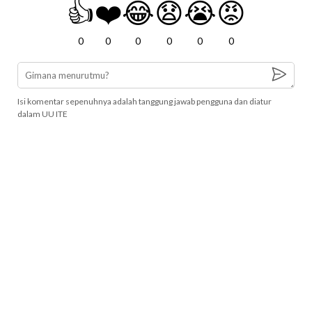
👍
❤️
😂
😧
😭
😡
0
0
0
0
0
0
Isi komentar sepenuhnya adalah tanggung jawab pengguna dan diatur
dalam UU ITE